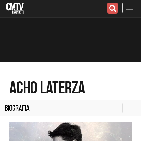
Toggl
navig
Acho Laterza
Biografia
Toggl
navig