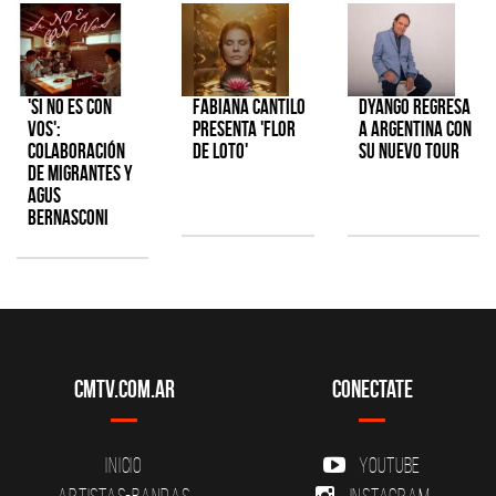
'Si No Es Con
Fabiana Cantilo
Dyango regresa
Vos':
presenta 'Flor
a Argentina con
colaboración
de Loto'
su nuevo tour
de Migrantes y
Agus
Bernasconi
CMTV.com.ar
Conectate
Inicio
YouTube
Artistas-Bandas
Instagram