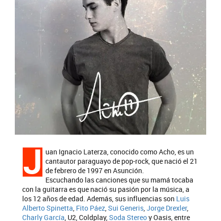
J
uan Ignacio Laterza, conocido como Acho, es un
cantautor paraguayo de pop-rock, que nació el 21
de febrero de 1997 en Asunción.
Escuchando las canciones que su mamá tocaba
con la guitarra es que nació su pasión por la música, a
los 12 años de edad. Además, sus influencias son
Luis
Alberto Spinetta
,
Fito Páez
,
Sui Generis
,
Jorge Drexler
,
Charly García
, U2, Coldplay,
Soda Stereo
y Oasis, entre