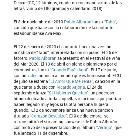
Deluxe (CD, 12 láminas, cuaderno con manuscritos de las
letras, vinilo de 180 gramos y calendario 2018).
El 8 de noviembre de 2019
Pablo Alborán
lanza
"Tabú"
,
canción que hace con la colaboración de la cantante
estadounidense Ava Max.
El 22 de enero de 2020 el cantante hace una versión
acústica de "Tabú", interpretada con su piano. El 26 de
febrero,
Pablo Alborán
se presentó en el Festival de Viña
del Mar 2020. El 13 de abril en pleno aislamiento por el
coronavirus, lanza
"Cuando Estés Aquí"
. El 17 de junio,
con un
video
anuncia al mundo que es homosexual. El 31
de julio se estrena
"El Amor Que Me Tenía”
, canción en la
que canta a dueto con
Ricardo Arjona.
El 24 de
septiembre lanza
"Si Hubieras Querido"
, un poderoso
himno dedicado a todas aquellas relaciones que podrían
haber llegado muy lejos si la otra persona hubiera
querido. El 2 de noviembre lanza una nueva canción
titulada
"Corazón Descalzo"
. El 9 de diciembre, se
retransmitirá el streaming showcase de Pablo Alborán
con motivo de la presentación de su álbum
"Vértigo",
que
fue lanzado 11 de diciembre.