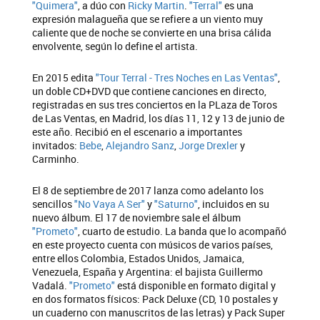
"Quimera"
, a dúo con
Ricky Martin
.
"Terral"
es una
expresión malagueña que se refiere a un viento muy
caliente que de noche se convierte en una brisa cálida
envolvente, según lo define el artista.
En 2015 edita
"Tour Terral - Tres Noches en Las Ventas"
,
un doble CD+DVD que contiene canciones en directo,
registradas en sus tres conciertos en la PLaza de Toros
de Las Ventas, en Madrid, los días 11, 12 y 13 de junio de
este año. Recibió en el escenario a importantes
invitados:
Bebe
,
Alejandro Sanz
,
Jorge Drexler
y
Carminho.
El 8 de septiembre de 2017 lanza como adelanto los
sencillos
"No Vaya A Ser"
y
"Saturno"
, incluidos en su
nuevo álbum. El 17 de noviembre sale el álbum
"Prometo"
, cuarto de estudio. La banda que lo acompañó
en este proyecto cuenta con músicos de varios países,
entre ellos Colombia, Estados Unidos, Jamaica,
Venezuela, España y Argentina: el bajista Guillermo
Vadalá.
"Prometo"
está disponible en formato digital y
en dos formatos físicos: Pack Deluxe (CD, 10 postales y
un cuaderno con manuscritos de las letras) y Pack Super