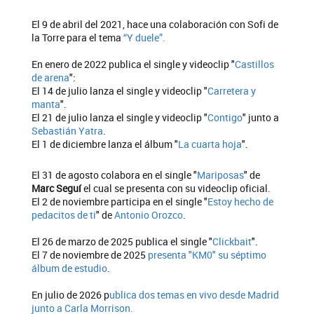
El 9 de abril del 2021, hace una colaboración con Sofi de
la Torre para el tema
“Y duele”.
En enero de 2022 publica el single y videoclip "
Castillos
de arena
":
El 14 de julio lanza el single y videoclip "
Carretera y
manta
".
El 21 de julio lanza el single y videoclip "
Contigo
" junto a
Sebastián Yatra
.
El 1 de diciembre lanza el álbum "
La cuarta hoja
".
El 31 de agosto colabora en el single "
Mariposas
" de
Marc Seguí
el cual se presenta con su videoclip oficial.
El 2 de noviembre participa en el single "
Estoy hecho de
pedacitos de ti
" de
Antonio Orozco
.
El 26 de marzo de 2025 publica el single "
Clickbait
".
El 7 de noviembre de 2025
presenta "KM0" su séptimo
álbum de estudio
.
En julio de 2026 p
ublica dos temas en vivo desde Madrid
junto a Carla Morrison.