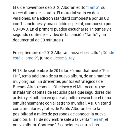
El 6 de noviembre de 2012, Alborán editó
"Tanto"
, su
tercer álbum de estudio. El material salió en dos
versiones: una edición standard compuesta por un CD
con 1 canciones; y una edición especial, compuesta por
CD+DVD. En el primero pueden escucharse 14 temas y el
segundo contiene el video de la canción "Tanto" y un
documental de 30 minutos.}
En septiembre de 2013 Alborán lanza el sencillo
"¿Dónde
está el amor?"
, junto a
Jesse & Joy
.
El 15 de septiembre de 2014 lanzó mundialmente
"Por
Fin"
, tema adelanto de su nuevo álbum, de una manera
muy original. En diferentes puntos estratégicos de
Buenos Aires (como el Obelisco y el Microcentro) se
instalaron cabinas de escucha para que seguidores del
artista y el público en general pudiera escuchar el tema
simultáneamente con el estreno mundial. Así, un stand
con auriculares y fotos de Pablo Alborán le dio la
posibilidad a miles de personas de conocer la nueva
canción. El 11 de noviembre sale a la venta
"Terral"
, el
nuevo álbum. Contiene 13 canciones, entre ellas