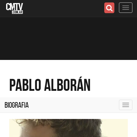
Toggl
navig
Pablo Alborán
Biografia
Toggl
navig