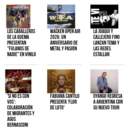
Los Caballeros
Wacken Open Air
La Joaqui y
de la Quema
2026: Un
Callejero Fino
presentan
aniversario de
lanzan tema y
"Fulanos de
metal y pasión
las redes
Nadie" en vinilo
estallan
'Si No Es Con
Fabiana Cantilo
Dyango regresa
Vos':
presenta 'Flor
a Argentina con
colaboración
de Loto'
su nuevo tour
de Migrantes y
Agus
Bernasconi