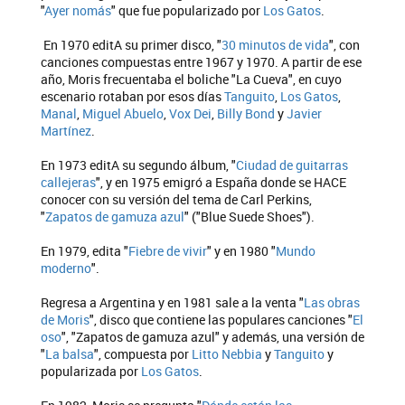
"
Ayer nomás
" que fue popularizado por
Los Gatos
.
En 1970 editA su primer disco, "
30 minutos de vida
", con
canciones compuestas entre 1967 y 1970. A partir de ese
año, Moris frecuentaba el boliche "La Cueva", en cuyo
escenario rotaban por esos días
Tanguito
,
Los Gatos
,
Manal
,
Miguel Abuelo
,
Vox Dei
,
Billy Bond
y
Javier
Martínez
.
En 1973 editA su segundo álbum, "
Ciudad de guitarras
callejeras
", y en 1975 emigró a España donde se HACE
conocer con su versión del tema de Carl Perkins,
"
Zapatos de gamuza azul
" ("Blue Suede Shoes").
En 1979, edita "
Fiebre de vivir
" y en 1980 "
Mundo
moderno
".
Regresa a Argentina y en 1981 sale a la venta "
Las obras
de Moris
", disco que contiene las populares canciones "
El
oso
", "Zapatos de gamuza azul" y además, una versión de
"
La balsa
", compuesta por
Litto Nebbia
y
Tanguito
y
popularizada por
Los Gatos
.