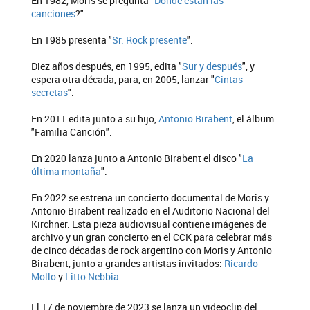
En 1982, Moris se pregunta "
Dónde están las
canciones
?".
En 1985 presenta "
Sr. Rock presente
".
Diez años después, en 1995, edita "
Sur y después
", y
espera otra década, para, en 2005, lanzar "
Cintas
secretas
".
En 2011 edita junto a su hijo,
Antonio Birabent
, el álbum
"Familia Canción".
En 2020 lanza junto a Antonio Birabent el disco "
La
última montaña
".
En 2022 se estrena un concierto documental de Moris y
Antonio Birabent realizado en el Auditorio Nacional del
Kirchner. Esta pieza audiovisual contiene imágenes de
archivo y un gran concierto en el CCK para celebrar más
de cinco décadas de rock argentino con Moris y Antonio
Birabent, junto a grandes artistas invitados:
Ricardo
Mollo
y
Litto Nebbia
.
El 17 de noviembre de 2023 se lanza un videoclip del