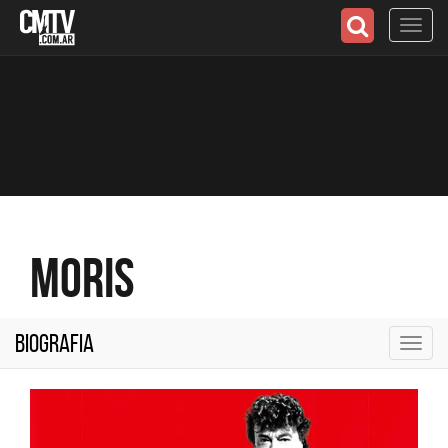
Toggl
navig
Moris
Biografia
Toggl
navig