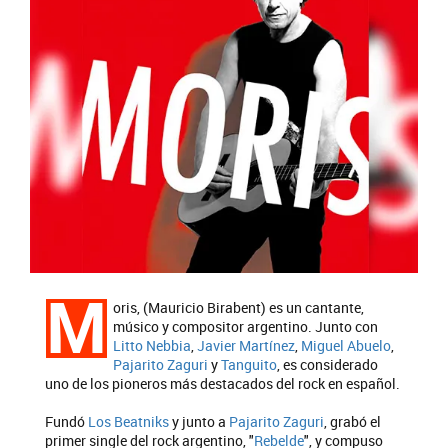
M
oris, (Mauricio Birabent) es un cantante,
músico y compositor argentino. Junto con
Litto Nebbia
,
Javier Martínez
,
Miguel Abuelo
,
Pajarito Zaguri
y
Tanguito
, es considerado
uno de los pioneros más destacados del rock en español.​
Fundó
Los Beatniks
y junto a
Pajarito Zaguri
, grabó el
primer single del rock argentino, "
Rebelde
", y compuso