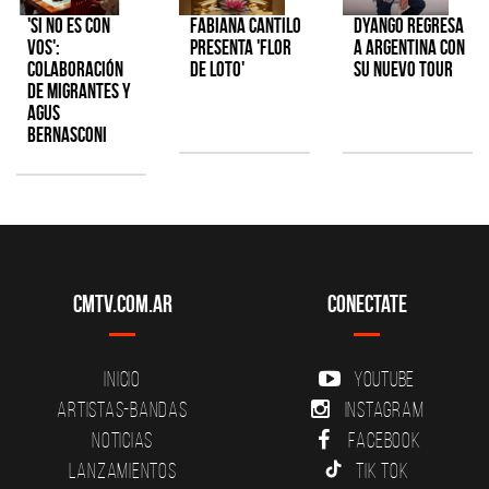
'Si No Es Con
Fabiana Cantilo
Dyango regresa
Vos':
presenta 'Flor
a Argentina con
colaboración
de Loto'
su nuevo tour
de Migrantes y
Agus
Bernasconi
CMTV.com.ar
Conectate
Inicio
YouTube
Artistas-Bandas
Instagram
Noticias
Facebook
Lanzamientos
Tik Tok