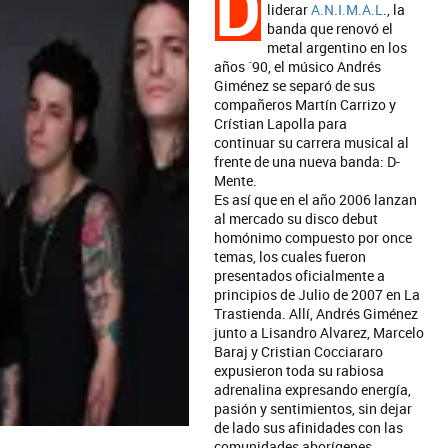
D
liderar
A.N.I.M.A.L
., la
banda que renovó el
metal argentino en los
años ´90, el músico Andrés
Giménez se separó de sus
compañeros Martín Carrizo y
Crístian Lapolla para
continuar su carrera musical al
frente de una nueva banda: D-
Mente.
Es así que en el año 2006 lanzan
al mercado su disco debut
homónimo compuesto por once
temas, los cuales fueron
presentados oficialmente a
principios de Julio de 2007 en La
Trastienda. Allí, Andrés Giménez
junto a Lisandro Alvarez, Marcelo
Baraj y Cristian Cocciararo
expusieron toda su rabiosa
adrenalina expresando energía,
pasión y sentimientos, sin dejar
de lado sus afinidades con las
comunidades aborígenes.