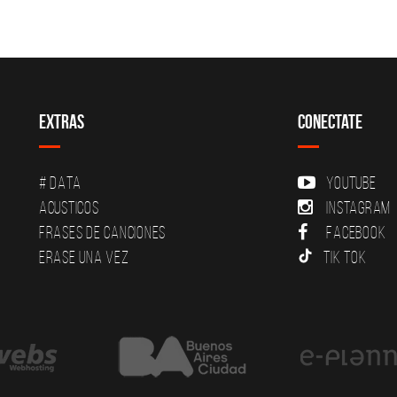
Extras
Conectate
# DATA
YouTube
Acusticos
Instagram
Frases de canciones
Facebook
Erase una vez
Tik Tok