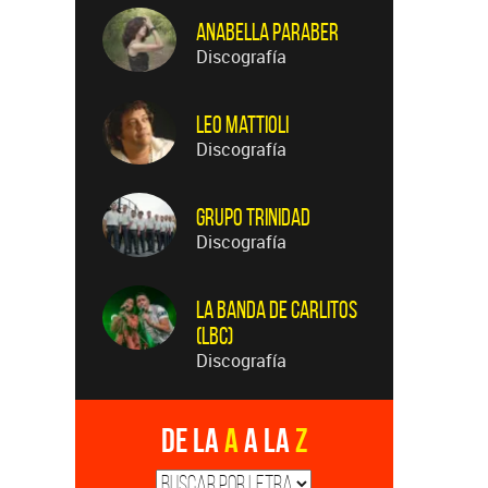
Anabella Paraber
Discografía
Leo Mattioli
Discografía
Grupo Trinidad
Discografía
La Banda de Carlitos
(LBC)
Discografía
De la
A
a la
Z