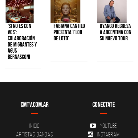
'Si No Es Con
Fabiana Cantilo
Dyango regresa
Vos':
presenta 'Flor
a Argentina con
colaboración
de Loto'
su nuevo tour
de Migrantes y
Agus
Bernasconi
CMTV.com.ar
Conectate
Inicio
YouTube
Artistas-Bandas
Instagram