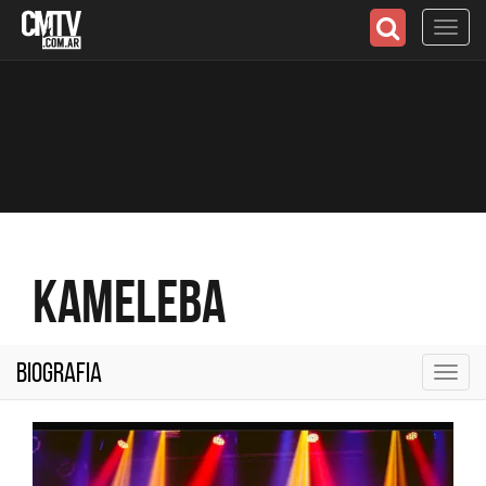
Toggl
navig
Kameleba
Biografia
Toggl
navig