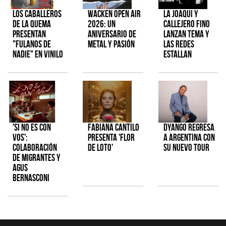
Los Caballeros
Wacken Open Air
La Joaqui y
de la Quema
2026: Un
Callejero Fino
presentan
aniversario de
lanzan tema y
"Fulanos de
metal y pasión
las redes
Nadie" en vinilo
estallan
'Si No Es Con
Fabiana Cantilo
Dyango regresa
Vos':
presenta 'Flor
a Argentina con
colaboración
de Loto'
su nuevo tour
de Migrantes y
Agus
Bernasconi