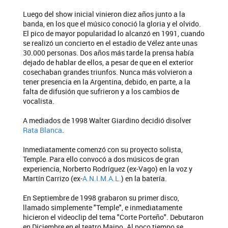
Luego del show inicial vinieron diez años junto a la
banda, en los que el músico conoció la gloria y el olvido.
El pico de mayor popularidad lo alcanzó en 1991, cuando
se realizó un concierto en el estadio de Vélez ante unas
30.000 personas. Dos años más tarde la prensa había
dejado de hablar de ellos, a pesar de que en el exterior
cosechaban grandes triunfos. Nunca más volvieron a
tener presencia en la Argentina, debido, en parte, a la
falta de difusión que sufrieron y a los cambios de
vocalista.
A mediados de 1998 Walter Giardino decidió disolver
Rata Blanca
.
Inmediatamente comenzó con su proyecto solista,
Temple. Para ello convocó a dos músicos de gran
experiencia, Norberto Rodríguez (ex-Vago) en la voz y
Martín Carrizo (ex-
A.N.I.M.A.L.
) en la batería.
En Septiembre de 1998 grabaron su primer disco,
llamado simplemente "Temple", e inmediatamente
hicieron el videoclip del tema "Corte Porteño". Debutaron
en Diciembre en el teatro Maipo. Al poco tiempo se