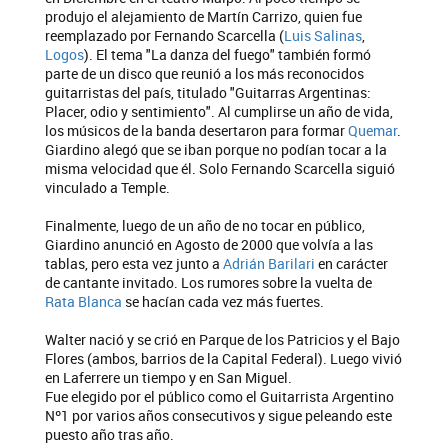
produjo el alejamiento de Martín Carrizo, quien fue
reemplazado por Fernando Scarcella (
Luis Salinas
,
Logos
). El tema "La danza del fuego" también formó
parte de un disco que reunió a los más reconocidos
guitarristas del país, titulado "Guitarras Argentinas:
Placer, odio y sentimiento". Al cumplirse un año de vida,
los músicos de la banda desertaron para formar
Quemar
.
Giardino alegó que se iban porque no podían tocar a la
misma velocidad que él. Solo Fernando Scarcella siguió
vinculado a Temple.
Finalmente, luego de un año de no tocar en público,
Giardino anunció en Agosto de 2000 que volvía a las
tablas, pero esta vez junto a
Adrián Barilari
en carácter
de cantante invitado. Los rumores sobre la vuelta de
Rata Blanca
se hacían cada vez más fuertes.
Walter nació y se crió en Parque de los Patricios y el Bajo
Flores (ambos, barrios de la Capital Federal). Luego vivió
en Laferrere un tiempo y en San Miguel.
Fue elegido por el público como el Guitarrista Argentino
Nº1 por varios años consecutivos y sigue peleando este
puesto año tras año.