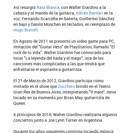
Así resurgió
Rata Blanca
, con Walter Giardino a la
cabeza y al mando de la guitarra,
Adrián Barilari
en la
voz, Fernando Scarcella en batería, Guillermo Sánchez
en bajo y Danilo Moschen en teclados, en reemplazo de
Hugo Bistolfi
.
En Agosto de 2011 se presentó un video game para PC,
imitación del "Guitar Hero" de PlayStation, llamado "El
rock de tu vida". Walter Giardino fue convocado para
tocar "La leyenda del hada y el mago", una de las
canciones más complicadas a las que tendrá que
enfrentarse el aspirante a guitarrista.
El 21 de Marzo de 2012, Giardino participa como
invitado en el show que
Zucchero
brindó en el Teatro
Gran Rex de Buenos Aires, interpretando "Il mare", tema
tocado en su momento por Brian May, guitarrista de
Queen.
A principios de 2016, Walter Giardino realizaría algunos
conciertos junto a Joe Lynn Turner en Argentina.
Durante los años siguientes continúa tocando música