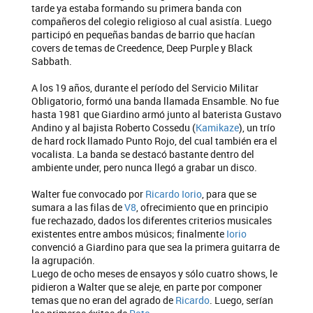
tarde ya estaba formando su primera banda con
compañeros del colegio religioso al cual asistía. Luego
participó en pequeñas bandas de barrio que hacían
covers de temas de Creedence, Deep Purple y Black
Sabbath.
A los 19 años, durante el período del Servicio Militar
Obligatorio, formó una banda llamada Ensamble. No fue
hasta 1981 que Giardino armó junto al baterista Gustavo
Andino y al bajista Roberto Cossedu (
Kamikaze
), un trío
de hard rock llamado Punto Rojo, del cual también era el
vocalista. La banda se destacó bastante dentro del
ambiente under, pero nunca llegó a grabar un disco.
Walter fue convocado por
Ricardo Iorio
, para que se
sumara a las filas de
V8
, ofrecimiento que en principio
fue rechazado, dados los diferentes criterios musicales
existentes entre ambos músicos; finalmente
Iorio
convenció a Giardino para que sea la primera guitarra de
la agrupación.
Luego de ocho meses de ensayos y sólo cuatro shows, le
pidieron a Walter que se aleje, en parte por componer
temas que no eran del agrado de
Ricardo
. Luego, serían