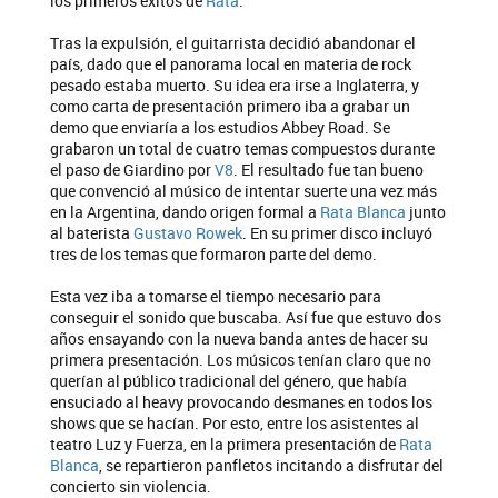
los primeros éxitos de
Rata
.
Tras la expulsión, el guitarrista decidió abandonar el
país, dado que el panorama local en materia de rock
pesado estaba muerto. Su idea era irse a Inglaterra, y
como carta de presentación primero iba a grabar un
demo que enviaría a los estudios Abbey Road. Se
grabaron un total de cuatro temas compuestos durante
el paso de Giardino por
V8
. El resultado fue tan bueno
que convenció al músico de intentar suerte una vez más
en la Argentina, dando origen formal a
Rata Blanca
junto
al baterista
Gustavo Rowek
. En su primer disco incluyó
tres de los temas que formaron parte del demo.
Esta vez iba a tomarse el tiempo necesario para
conseguir el sonido que buscaba. Así fue que estuvo dos
años ensayando con la nueva banda antes de hacer su
primera presentación. Los músicos tenían claro que no
querían al público tradicional del género, que había
ensuciado al heavy provocando desmanes en todos los
shows que se hacían. Por esto, entre los asistentes al
teatro Luz y Fuerza, en la primera presentación de
Rata
Blanca
, se repartieron panfletos incitando a disfrutar del
concierto sin violencia.