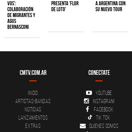
Vos':
presenta 'Flor
a Argentina con
colaboración
de Loto'
su nuevo tour
de Migrantes y
Agus
Bernasconi
CMTV.com.ar
Conectate
Inicio
YouTube
Artistas-Bandas
Instagram
Noticias
Facebook
Lanzamientos
Tik Tok
Extras
Quienes somos