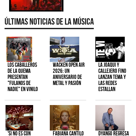
Últimas Noticias de la Música
Los Caballeros
Wacken Open Air
La Joaqui y
de la Quema
2026: Un
Callejero Fino
presentan
aniversario de
lanzan tema y
"Fulanos de
metal y pasión
las redes
Nadie" en vinilo
estallan
'Si No Es Con
Fabiana Cantilo
Dyango regresa