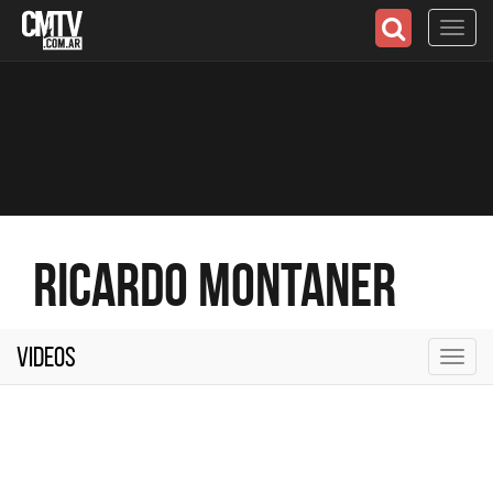
Toggl
navig
Ricardo Montaner
Videos
Toggl
navig