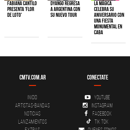
Fabiana Cantilo
Dyango regresa
La Mágica
presenta 'Flor
a Argentina con
celebra su
de Loto'
su nuevo tour
aniversario con
una fiesta
monumental en
CABA
CMTV.com.ar
Conectate
Inicio
YouTube
Artistas-Bandas
Instagram
Noticias
Facebook
Lanzamientos
Tik Tok
Extras
Quienes somos