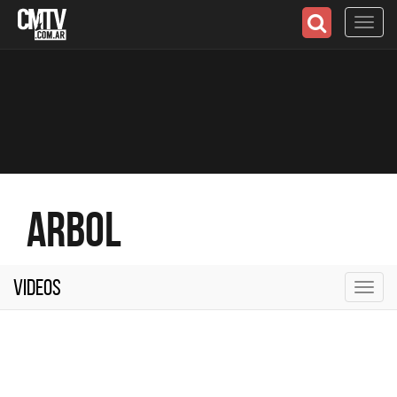
Toggl
navig
Arbol
Videos
Toggl
navig