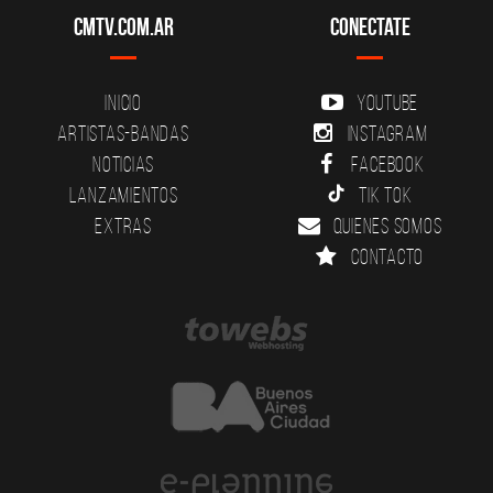
CMTV.com.ar
Conectate
Inicio
YouTube
Artistas-Bandas
Instagram
Noticias
Facebook
Lanzamientos
Tik Tok
Extras
Quienes somos
Contacto