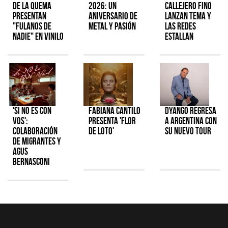
de la Quema
2026: Un
Callejero Fino
presentan
aniversario de
lanzan tema y
"Fulanos de
metal y pasión
las redes
Nadie" en vinilo
estallan
'Si No Es Con
Fabiana Cantilo
Dyango regresa
Vos':
presenta 'Flor
a Argentina con
colaboración
de Loto'
su nuevo tour
de Migrantes y
Agus
Bernasconi