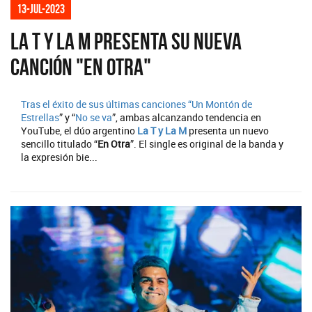
13-jul-2023
La T y La M presenta su nueva
canción "En otra"
Tras el éxito de sus últimas canciones “
Un Montón de
Estrellas
” y “
No se va
”, ambas alcanzando tendencia en
YouTube, el dúo argentino
La T y La M
presenta un nuevo
sencillo titulado “
En Otra
”. El single es original de la banda y
la expresión bie...