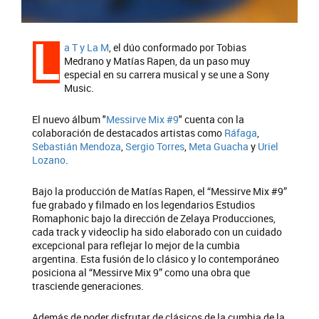
L
a T y La M
, el dúo conformado por Tobias
Medrano y Matías Rapen, da un paso muy
especial en su carrera musical y se une a Sony
Music.
El nuevo álbum "
Messirve Mix #9
" cuenta con la
colaboración de destacados artistas como
Ráfaga
,
Sebastián Mendoza
,
Sergio Torres
,
Meta Guacha
y
Uriel
Lozano
.
Bajo la producción de Matías Rapen, el “Messirve Mix #9”
fue grabado y filmado en los legendarios Estudios
Romaphonic bajo la dirección de Zelaya Producciones,
cada track y videoclip ha sido elaborado con un cuidado
excepcional para reflejar lo mejor de la cumbia
argentina. Esta fusión de lo clásico y lo contemporáneo
posiciona al “Messirve Mix 9” como una obra que
trasciende generaciones.
Además de poder disfrutar de clásicos de la cumbia de la