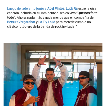
Luego del adelanto junto a
Abel Pintos
,
Luck Ra
estrena otra
canción incluída en su inminente disco en vivo “
Que nos falte
todo
”. Ahora, nada más y nada menos que en compañía de
Bersuit Vergarabat
y
La T y La M
para meterle cumbia un
clásico futbolero de la banda de rock invitada: “