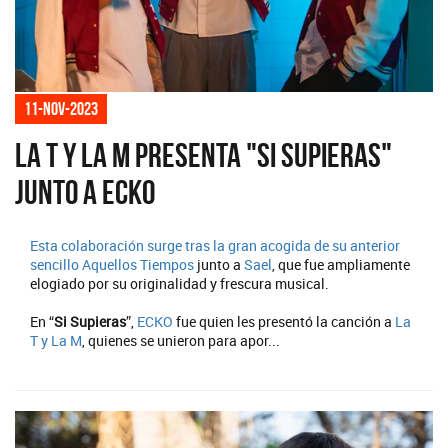
11-nov-2023
La T y La M presenta "Si supieras"
junto a Ecko
Esta colaboración surge tras la gran acogida de su anterior
sencillo
Aquellos Tiempos
junto a
Sael
, que fue ampliamente
elogiado por su originalidad y frescura musical.
En “
Si Supieras
”,
ECKO
fue quien les presentó la canción a
La
T y La M
, quienes se unieron para apor...