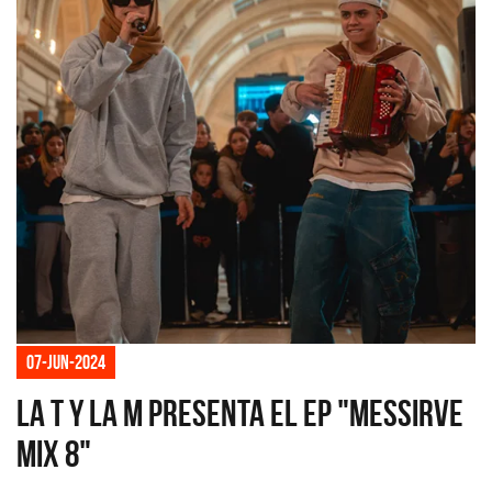
07-jun-2024
La T y La M presenta el EP "Messirve
mix 8"