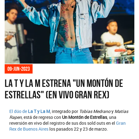
09-jun-2023
La T y La M estrena "Un montón de
estrellas" (En vivo Gran Rex)
El dúo de
La T y La M
, integrado por
Tobías Medrano
y
Matías
Rapen
, está de regreso con
Un Montón de Estrellas
, una
reversión en vivo del registro de sus dos sold outs en el
Gran
Rex de Buenos Aires
los pasados 22 y 23 de marzo.