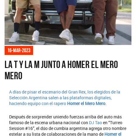
16-mar-2023
La T y La M junto a Homer el Mero
Mero
A días de pisar el escenario del Gran Rex, los elegidos de la
Selección Argentina salen a las plataformas digitales,
haciendo equipo con el rapero
Homer el Mero Mero
.
Después de sorprender uniendo fuerzas arriba del auto más
famoso de la escena urbana nacional con
DJ Tao
en “Turreo
Session #16”, el dúo de cumbia argentina agrega otro nombre
estelar a su lista de colaboraciones de la mano de
Homer el