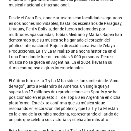
musical nacional e internacional.
Desde el Gran Rex, donde arrasaron con localidades agotadas
en dos noches inolvidables, hasta los escenarios de Paraguay,
Uruguay, Perú y Bolivia, donde fueron aclamados por
multitudes apasionadas, Tobías Medrano y Matías Rapen han
demostrado que su música se ha ganado el corazón del
público internacional. Bajo la dirección creativa de Zelaya
Producciones, La T y La M realizó una noche histórica en el
Luna Park donde fueron reunidas 6.000 personas. Pero su
música no se queda en Argentina. En el 2024, llevarán su
ritmo contagioso a giras internacionales.
El último hito de La T y La M ha sido el lanzamiento de “Amor
de vago” junto a Malandro de América, un single que ya
supera los 17 millones de reproducciones en Spotify y se ha
posicionado en el puesto #1 del Top 50 en Argentina en dicha
plataforma. Este éxito confirma que su música sigue
resonando en el corazón del público y que La T y La M están
en la cima de la cumbia moderna, representando el latido de
un país que celebra sus victorias y sueña aún más alto.
Esta fecha marca un hito para La T y La M, reafirmando su