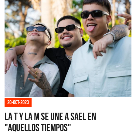
20-oct-2023
La T y La M se une a Sael en
"Aquellos tiempos"