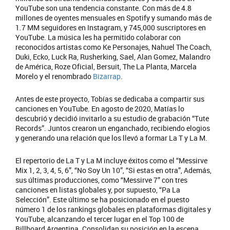
YouTube son una tendencia constante. Con más de 4.8
millones de oyentes mensuales en Spotify y sumando más de
1.7 MM seguidores en Instagram, y 745,000 suscriptores en
YouTube. La música les ha permitido colaborar con
reconocidos artistas como Ke Personajes, Nahuel The Coach,
Duki, Ecko, Luck Ra, Rusherking, Sael, Alan Gomez, Malandro
de América, Roze Oficial, Bersuit, The La Planta, Marcela
Morelo y el renombrado
Bizarrap
.
Antes de este proyecto, Tobías se dedicaba a compartir sus
canciones en YouTube. En agosto de 2020, Matías lo
descubrió y decidió invitarlo a su estudio de grabación “Tute
Records”. Juntos crearon un enganchado, recibiendo elogios
y generando una relación que los llevó a formar La T y La M.
El repertorio de La T y La M incluye éxitos como el “Messirve
Mix 1, 2, 3, 4, 5, 6”, “No Soy Un 10”, “Si estas en otra”, Además,
sus últimas producciones, como “Messirve 7” con tres
canciones en listas globales y, por supuesto, “Pa La
Selección”. Este último se ha posicionado en el puesto
número 1 de los rankings globales en plataformas digitales y
YouTube, alcanzando el tercer lugar en el Top 100 de
Billboard Argentina. Consolidan su posición en la escena