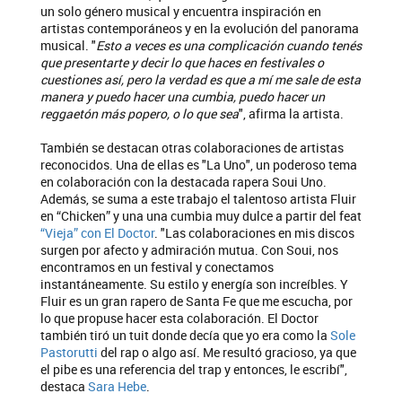
un solo género musical y encuentra inspiración en
artistas contemporáneos y en la evolución del panorama
musical. "
Esto a veces es una complicación cuando tenés
que presentarte y decir lo que haces en festivales o
cuestiones así, pero la verdad es que a mí me sale de esta
manera y puedo hacer una cumbia, puedo hacer un
reggaetón más popero, o lo que sea
", afirma la artista.
También se destacan otras colaboraciones de artistas
reconocidos. Una de ellas es "La Uno", un poderoso tema
en colaboración con la destacada rapera Soui Uno.
Además, se suma a este trabajo el talentoso artista Fluir
en “Chicken” y una una cumbia muy dulce a partir del feat
“Vieja” con El Doctor
. "Las colaboraciones en mis discos
surgen por afecto y admiración mutua. Con Soui, nos
encontramos en un festival y conectamos
instantáneamente. Su estilo y energía son increíbles. Y
Fluir es un gran rapero de Santa Fe que me escucha, por
lo que propuse hacer esta colaboración. El Doctor
también tiró un tuit donde decía que yo era como la
Sole
Pastorutti
del rap o algo así. Me resultó gracioso, ya que
el pibe es una referencia del trap y entonces, le escribí",
destaca
Sara Hebe
.