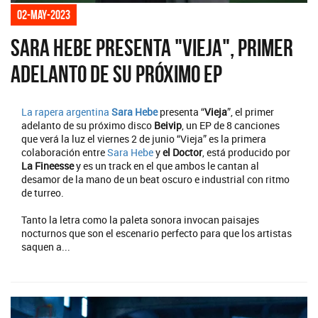
02-may-2023
Sara Hebe presenta "Vieja", primer
adelanto de su próximo EP
La rapera argentina
Sara Hebe
presenta “
Vieja
”, el primer
adelanto de su próximo disco
Beivip
, un EP de 8 canciones
que verá la luz el viernes 2 de junio “Vieja” es la primera
colaboración entre
Sara Hebe
y
el Doctor
, está producido por
La Fineesse
y es un track en el que ambos le cantan al
desamor de la mano de un beat oscuro e industrial con ritmo
de turreo.
Tanto la letra como la paleta sonora invocan paisajes
nocturnos que son el escenario perfecto para que los artistas
saquen a...