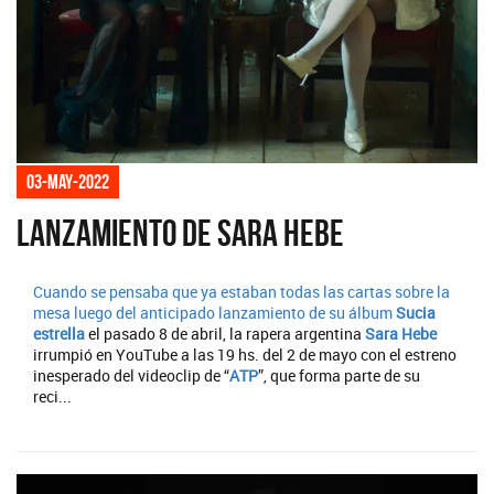
03-may-2022
Lanzamiento de Sara Hebe
Cuando se pensaba que ya estaban todas las cartas sobre la
mesa luego del anticipado lanzamiento de su álbum
Sucia
estrella
el pasado 8 de abril, la rapera argentina
Sara Hebe
irrumpió en YouTube a las 19 hs. del 2 de mayo con el estreno
inesperado del videoclip de “
ATP
”, que forma parte de su
reci...