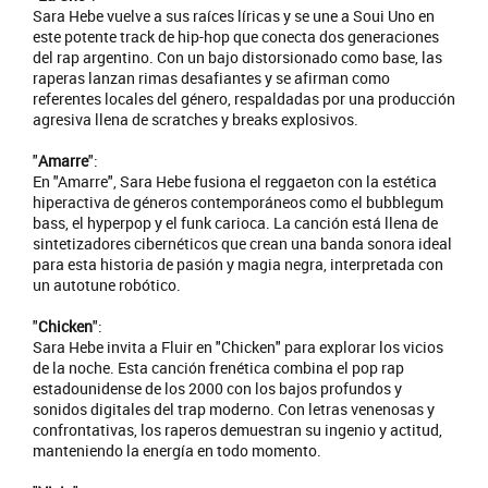
Sara Hebe vuelve a sus raíces líricas y se une a Soui Uno en
este potente track de hip-hop que conecta dos generaciones
del rap argentino. Con un bajo distorsionado como base, las
raperas lanzan rimas desafiantes y se afirman como
referentes locales del género, respaldadas por una producción
agresiva llena de scratches y breaks explosivos.
"
Amarre
":
En "Amarre", Sara Hebe fusiona el reggaeton con la estética
hiperactiva de géneros contemporáneos como el bubblegum
bass, el hyperpop y el funk carioca. La canción está llena de
sintetizadores cibernéticos que crean una banda sonora ideal
para esta historia de pasión y magia negra, interpretada con
un autotune robótico.
"
Chicken
":
Sara Hebe invita a Fluir en "Chicken" para explorar los vicios
de la noche. Esta canción frenética combina el pop rap
estadounidense de los 2000 con los bajos profundos y
sonidos digitales del trap moderno. Con letras venenosas y
confrontativas, los raperos demuestran su ingenio y actitud,
manteniendo la energía en todo momento.