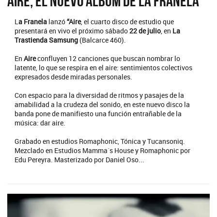
Aire, el nuevo álbum de La Franela
L
a Franela
lanzó
“Aire
, el cuarto disco de estudio que
presentará en vivo el próximo sábado
22 de julio
, en
La
Trastienda Samsung
(Balcarce 460).
En
Aire
confluyen 12 canciones que buscan nombrar lo
latente, lo que se respira en el aire: sentimientos colectivos
expresados desde miradas personales.
Con espacio para la diversidad de ritmos y pasajes de la
amabilidad a la crudeza del sonido, en este nuevo disco la
banda pone de manifiesto una función entrañable de la
música: dar aire.
Grabado en estudios Romaphonic, Tónica y Tucansoniq.
Mezclado en Estudios Mamma´s House y Romaphonic por
Edu Pereyra. Masterizado por Daniel Oso...