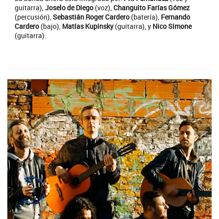
guitarra),
Joselo de Diego
(voz),
Changuito Farías Gómez
(percusión),
Sebastián Roger Cardero
(batería),
Fernando
Cardero
(bajo),
Matías Kupinsky
(guitarra), y
Nico Simone
(guitarra).