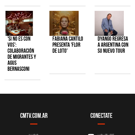
'Si No Es Con
Fabiana Cantilo
Dyango regresa
Vos':
presenta 'Flor
a Argentina con
colaboración
de Loto'
su nuevo tour
de Migrantes y
Agus
Bernasconi
CMTV.com.ar
Conectate