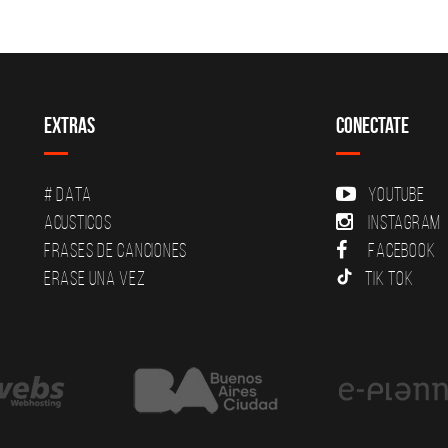
Extras
Conectate
# DATA
YouTube
Acusticos
Instagram
Frases de canciones
Facebook
Erase una vez
Tik Tok