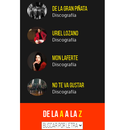
De La Gran Piñata
Discografía
Uriel Lozano
Discografía
Mon Laferte
Discografía
No Te Va Gustar
Discografía
De la
A
a la
Z