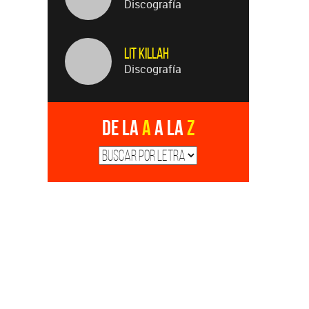
Discografía
Lit Killah
Discografía
De la
A
a la
Z