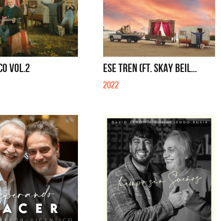
CO VOL.2
ESE TREN (FT. SKAY BEIL...
2022
Cerati
La Muela y Sus Amigos