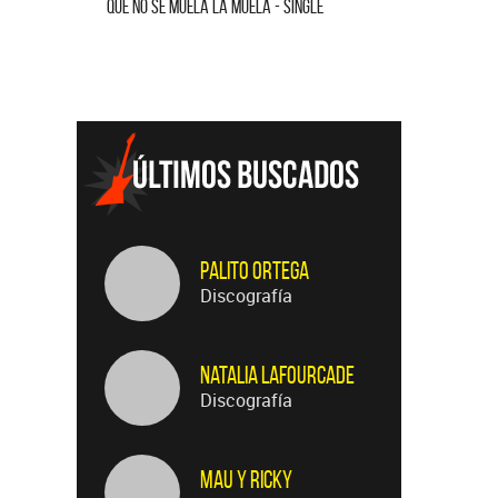
QUE NO SE MUELA LA MUELA - SINGLE
HOMENAJE A
Palito Ortega
Discografía
Natalia LaFourcade
Discografía
Mau y Ricky