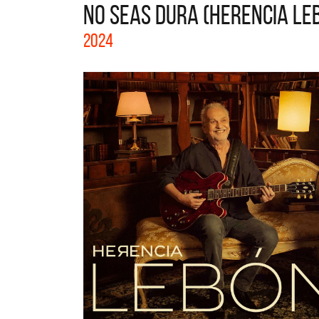
NO SEAS DURA (HERENCIA LEB
La col
2024
Acústi
nuevos 