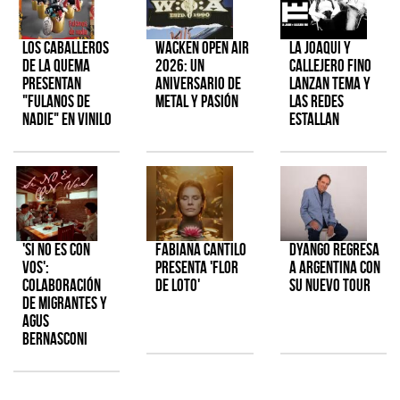
Los Caballeros
Wacken Open Air
La Joaqui y
de la Quema
2026: Un
Callejero Fino
presentan
aniversario de
lanzan tema y
"Fulanos de
metal y pasión
las redes
Nadie" en vinilo
estallan
'Si No Es Con
Fabiana Cantilo
Dyango regresa
Vos':
presenta 'Flor
a Argentina con
colaboración
de Loto'
su nuevo tour
de Migrantes y
Agus
Bernasconi