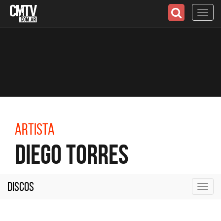
Toggl
navig
Artista
Diego Torres
Discos
Toggl
navig