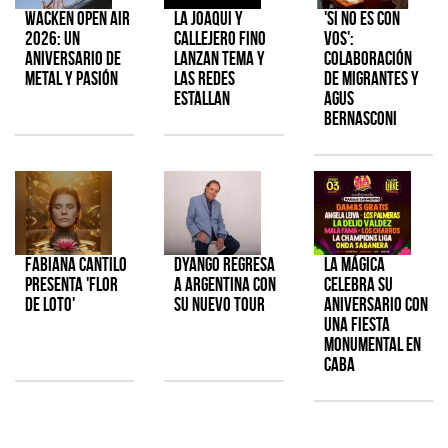
Wacken Open Air
La Joaqui y
'Si No Es Con
2026: Un
Callejero Fino
Vos':
aniversario de
lanzan tema y
colaboración
metal y pasión
las redes
de Migrantes y
estallan
Agus
Bernasconi
Fabiana Cantilo
Dyango regresa
La Mágica
presenta 'Flor
a Argentina con
celebra su
de Loto'
su nuevo tour
aniversario con
una fiesta
monumental en
CABA