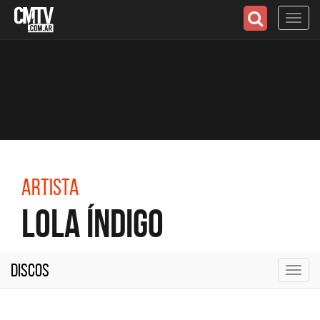
Toggl
navig
Artista
Lola Índigo
Discos
Toggl
navig