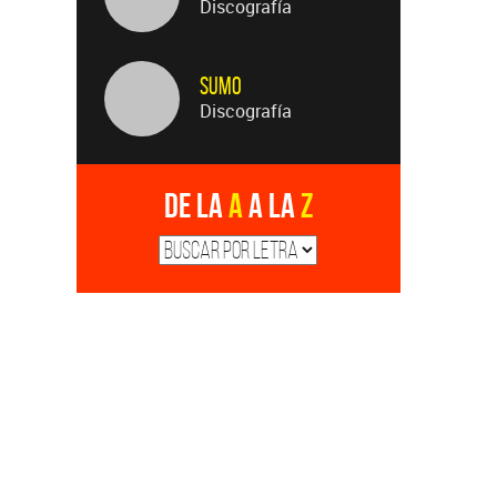
Discografía
Sumo
Discografía
De la
A
a la
Z