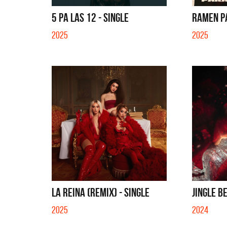
GLE
QUE NO SE MUELA LA MUELA - SINGLE
HOMENAJ
5 PA LAS 12 - SINGLE
RAMEN PA
2025
2025
LA REINA (REMIX) - SINGLE
JINGLE B
2025
2024