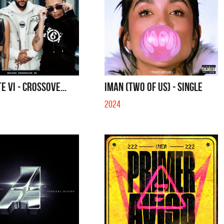
E VI - CROSSOVE...
IMAN (TWO OF US) - SINGLE
2024