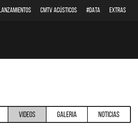
LANZAMIENTOS
CMTV ACÚSTICOS
#DATA
EXTRAS
Videos
Galeria
Noticias
DESTACADOS
DESTACADOS
ES Y DISCOS DESTACADOS
CMTV ACÚSTICO: TODAS L