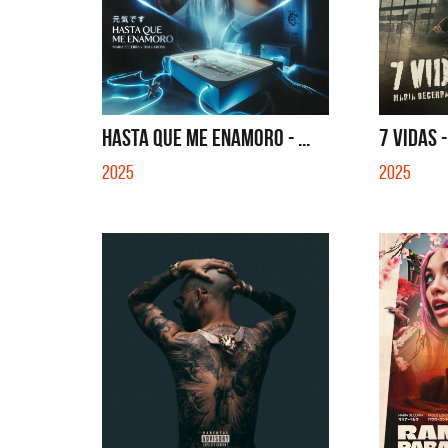
HASTA QUE ME ENAMORO - ...
7 VIDAS 
2025
2025
La Muela y Sus Amigos
Ángela 