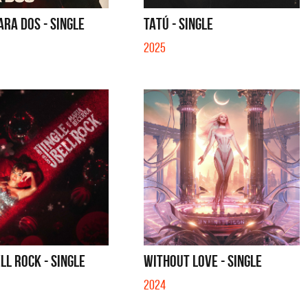
Carrizo)
E A GILDA (EN VIVO) - SINGLE
CARAMELITO EN BARRA
RA DOS - SINGLE
TATÚ - SINGLE
2025
ELL ROCK - SINGLE
WITHOUT LOVE - SINGLE
2024