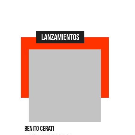
Lanzamientos
a
Benito Cerati
La Muela 