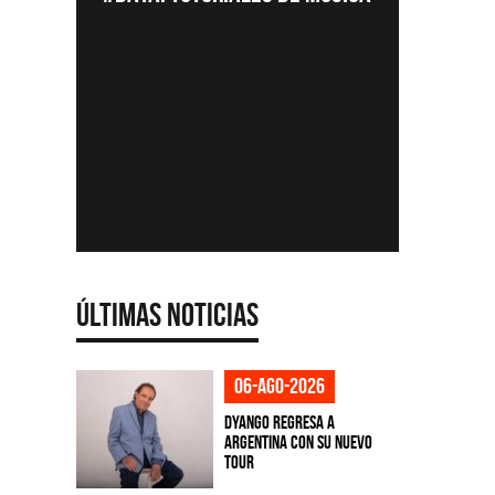
La colecc
Acústicos
nuevos ar
Últimas Noticias
06-ago-2026
Dyango regresa a
Argentina con su nuevo
tour