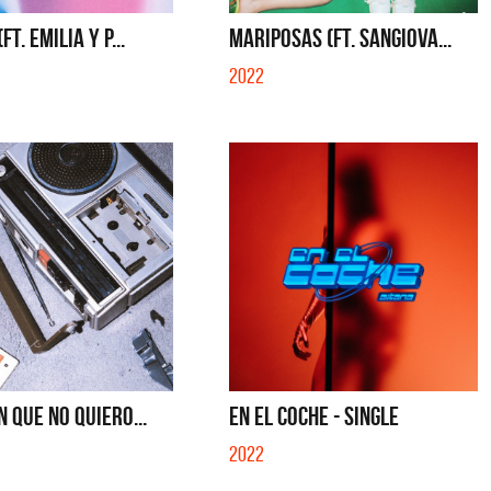
S CON VOS - SINGLE
YO SOY - SINGLE
FT. EMILIA Y P...
MARIPOSAS (FT. SANGIOVA...
2022
N QUE NO QUIERO...
EN EL COCHE - SINGLE
2022