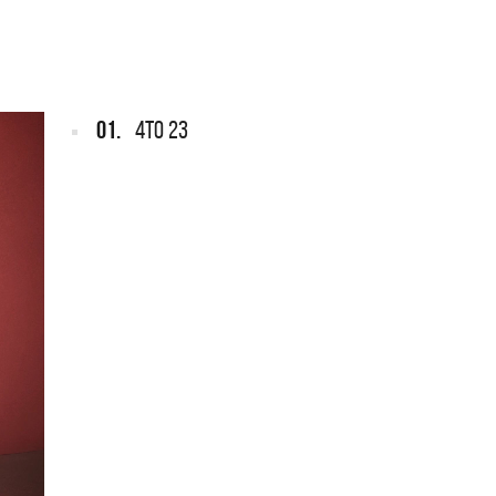
ARGENTINA
ección completa de los CMTV
cos. Todos los meses se suman
Def Leppard vuelve a Argentina
artistas.
01.
4TO 23