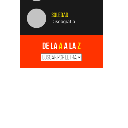
Soledad
Discografía
De la
A
a la
Z