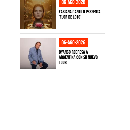
06-ago-2026
Fabiana Cantilo presenta
'Flor de Loto'
06-ago-2026
Dyango regresa a
Argentina con su nuevo
tour