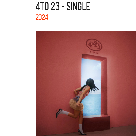
4TO 23 - SINGLE
La col
2024
Acústi
nuevos 