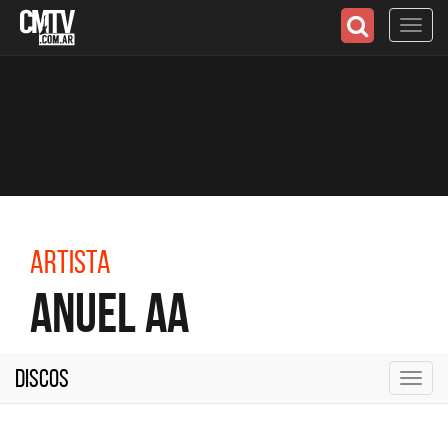
Toggl
navig
Artista
Anuel AA
Discos
Toggl
navig