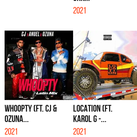
2021
WHOOPTY (FT. CJ &
LOCATION (FT.
OZUNA...
KAROL G -...
2021
2021