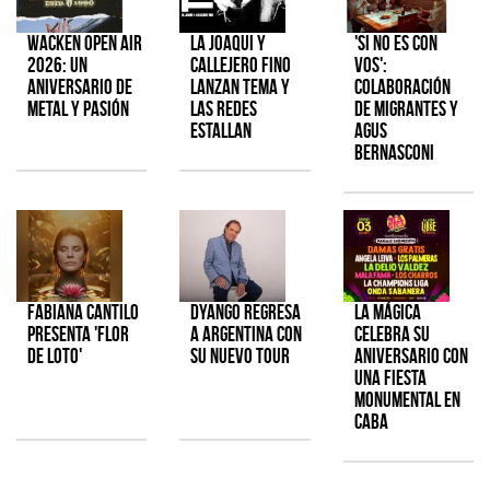
Wacken Open Air
La Joaqui y
'Si No Es Con
2026: Un
Callejero Fino
Vos':
aniversario de
lanzan tema y
colaboración
metal y pasión
las redes
de Migrantes y
estallan
Agus
Bernasconi
Fabiana Cantilo
Dyango regresa
La Mágica
presenta 'Flor
a Argentina con
celebra su
de Loto'
su nuevo tour
aniversario con
una fiesta
monumental en
CABA