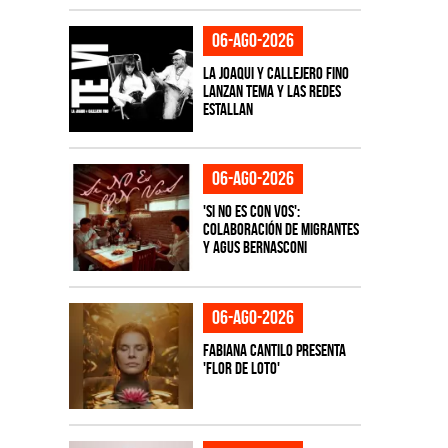
06-ago-2026
La Joaqui y Callejero Fino
lanzan tema y las redes
estallan
06-ago-2026
'Si No Es Con Vos':
colaboración de Migrantes
y Agus Bernasconi
06-ago-2026
Fabiana Cantilo presenta
'Flor de Loto'