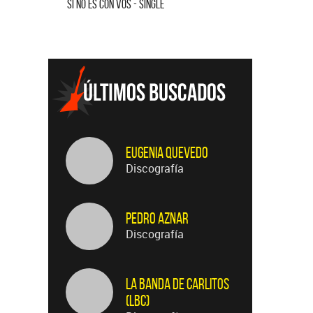
SI NO ES CON VOS - SINGLE
SALVADOR 
Eugenia Quevedo
Discografía
Pedro Aznar
Discografía
La Banda de Carlitos
(LBC)