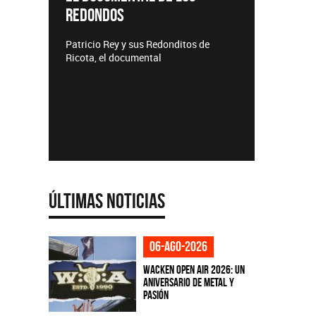
REDONDOS
Lanzamie
Patricio Rey y sus Redonditos de
Ricota, el documental
Últimas Noticias
06-ago-2026
Wacken Open Air 2026: Un
aniversario de metal y
pasión