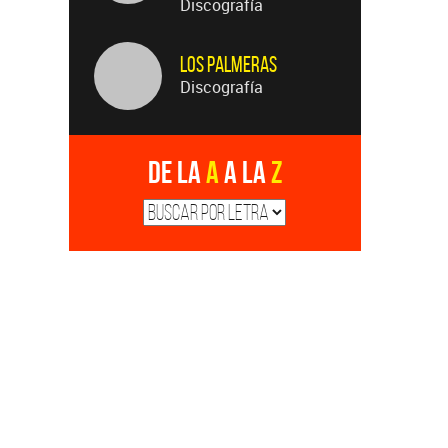
Discografía
Los Palmeras
Discografía
De la
A
a la
Z