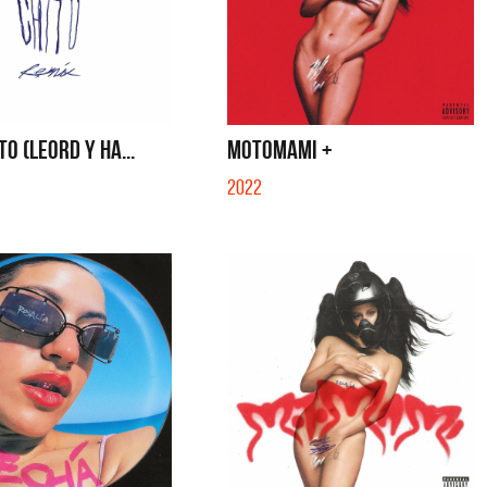
TO (LEORD Y HA...
MOTOMAMI +
2022
a y Sus Amigos
La Joaqui