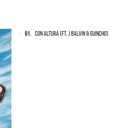
ARGENTINA
ección completa de los CMTV
cos. Todos los meses se suman
Def Leppard vuelve a Argentina
artistas.
01.
CON ALTURA (FT. J BALVIN & GUINCHO)