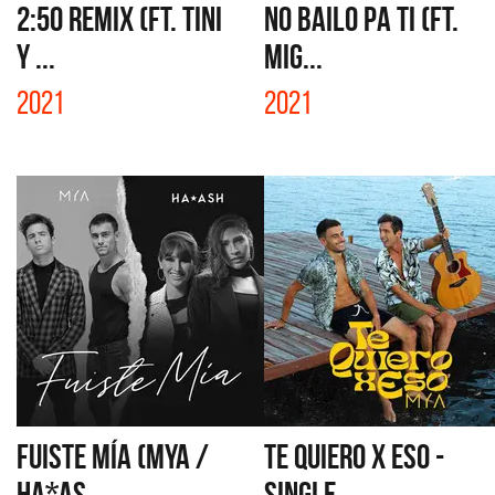
2:50 REMIX (FT. TINI
NO BAILO PA TI (FT.
Y ...
MIG...
2021
2021
FUISTE MÍA (MYA /
TE QUIERO X ESO -
HA*AS...
SINGLE