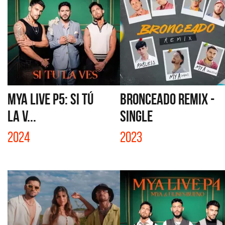
MYA LIVE P5: SI TÚ
BRONCEADO REMIX -
LA V...
SINGLE
2024
2023