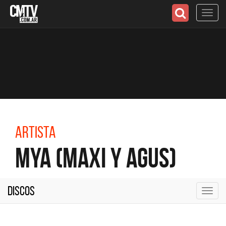
Toggl
navig
Artista
MyA (Maxi y Agus)
Discos
Toggl
navig