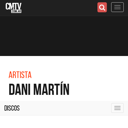
Toggl
navig
Artista
Dani Martín
Discos
Toggl
navig