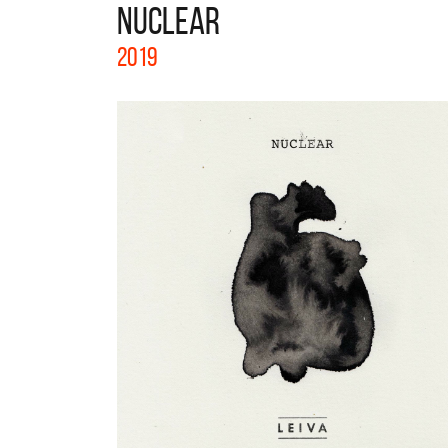
NUCLEAR
La col
2019
Acústi
nuevos 