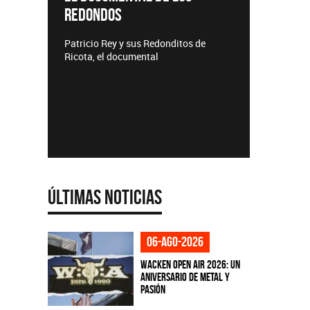
REDONDOS
Lanzamie
Patricio Rey y sus Redonditos de
Ricota, el documental
Últimas Noticias
06-ago-2026
Wacken Open Air 2026: Un
aniversario de metal y
pasión