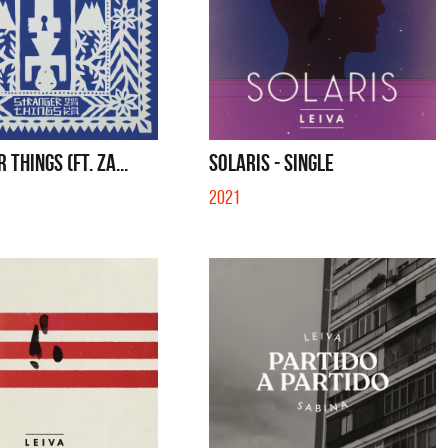
THINGS (FT. ZA...
SOLARIS - SINGLE
2021
a y Sus Amigos
La Joaqui