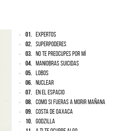
ARGENTINA
ección completa de los CMTV
cos. Todos los meses se suman
Def Leppard vuelve a Argentina
artistas.
01.
EXPERTOS
02.
SUPERPODERES
03.
NO TE PREOCUPES POR MÍ
04.
MANIOBRAS SUICIDAS
05.
LOBOS
06.
NUCLEAR
07.
EN EL ESPACIO
08.
COMO SI FUERAS A MORIR MAÑANA
09.
COSTA DE OAXACA
10.
GODZILLA
11.
A TI TE OCURRE ALGO