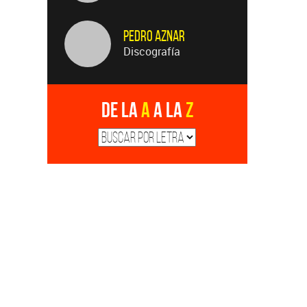
Pedro Aznar
Discografía
De la
A
a la
Z