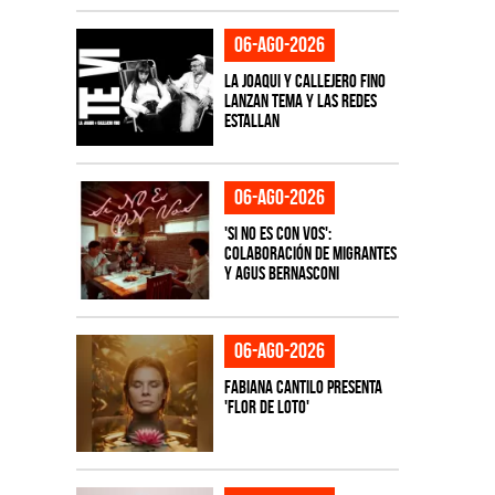
06-ago-2026
La Joaqui y Callejero Fino
lanzan tema y las redes
estallan
06-ago-2026
'Si No Es Con Vos':
colaboración de Migrantes
y Agus Bernasconi
06-ago-2026
Fabiana Cantilo presenta
'Flor de Loto'