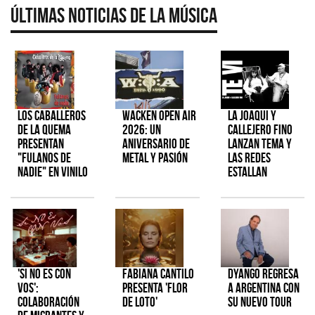
Últimas Noticias de la Música
Los Caballeros
Wacken Open Air
La Joaqui y
de la Quema
2026: Un
Callejero Fino
presentan
aniversario de
lanzan tema y
"Fulanos de
metal y pasión
las redes
Nadie" en vinilo
estallan
'Si No Es Con
Fabiana Cantilo
Dyango regresa
Vos':
presenta 'Flor
a Argentina con
colaboración
de Loto'
su nuevo tour