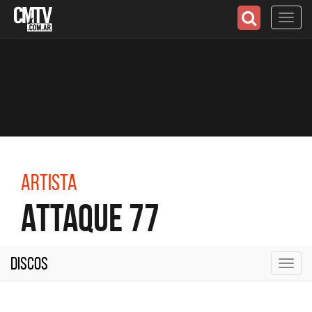
Toggl
navig
Artista
Attaque 77
Discos
Toggl
navig