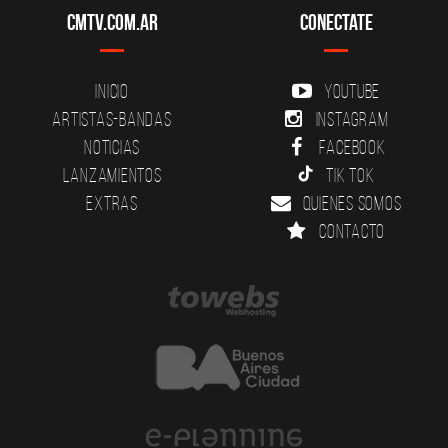
CMTV.com.ar
Conectate
Inicio
YouTube
Artistas-Bandas
Instagram
Noticias
Facebook
Lanzamientos
Tik Tok
Extras
Quienes somos
Contacto