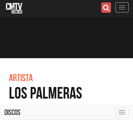
Toggl
navig
Artista
Los Palmeras
Discos
Toggl
navig