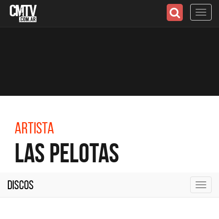
Toggl
navig
Artista
Las Pelotas
Discos
Toggl
navig