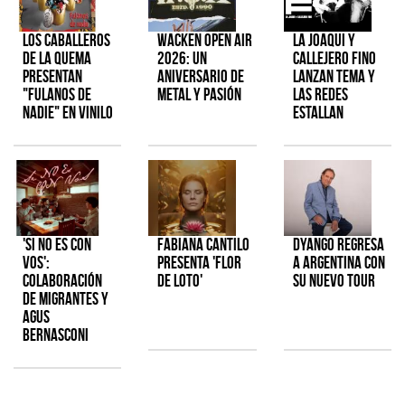
Los Caballeros
Wacken Open Air
La Joaqui y
de la Quema
2026: Un
Callejero Fino
presentan
aniversario de
lanzan tema y
"Fulanos de
metal y pasión
las redes
Nadie" en vinilo
estallan
'Si No Es Con
Fabiana Cantilo
Dyango regresa
Vos':
presenta 'Flor
a Argentina con
colaboración
de Loto'
su nuevo tour
de Migrantes y
Agus
Bernasconi