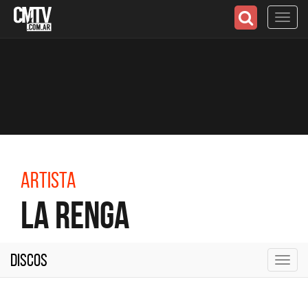
Toggl
navig
Artista
La Renga
Discos
Toggl
navig