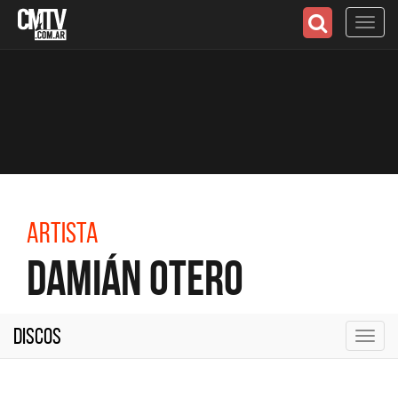
Toggl
navig
Artista
Damián Otero
Discos
Toggl
navig