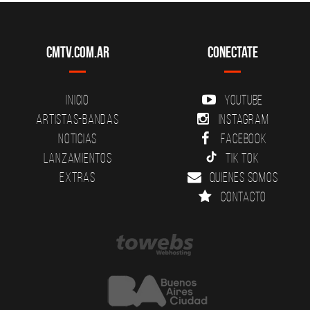
CMTV.com.ar
Conectate
Inicio
YouTube
Artistas-Bandas
Instagram
Noticias
Facebook
Lanzamientos
Tik Tok
Extras
Quienes somos
Contacto