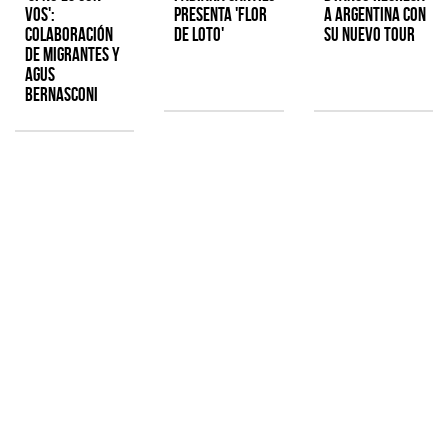
Vos':
presenta 'Flor
a Argentina con
colaboración
de Loto'
su nuevo tour
de Migrantes y
Agus
Bernasconi