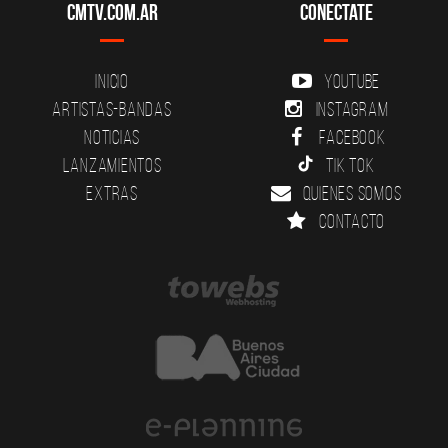
CMTV.com.ar
Conectate
Inicio
YouTube
Artistas-Bandas
Instagram
Noticias
Facebook
Lanzamientos
Tik Tok
Extras
Quienes somos
Contacto