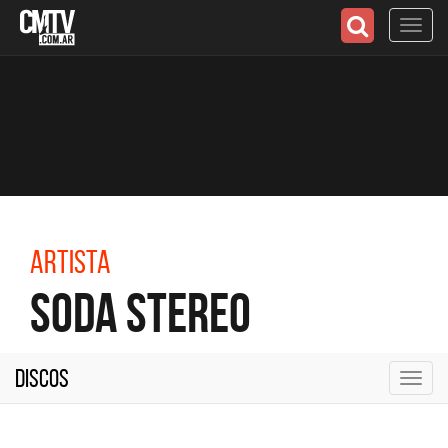
Toggl
navig
Artista
Soda Stereo
Discos
Toggl
navig