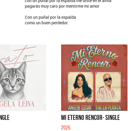
con un puñal por la espalda me diste en el alma
pagarás muy caro por mentirme mi amor
Con un puñal por la espalda
como un buen perdedor.
INGLE
MI ETERNO RENCOR- SINGLE
 Muela y Sus Amigos
La Muela y Sus Amigos
2026