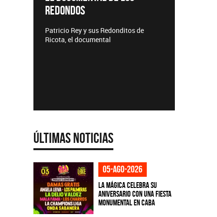
TE
Lanzamientos CMTV
Acús
tos de
Últimas Noticias
05-ago-2026
La Mágica celebra su
aniversario con una fiesta
monumental en CABA