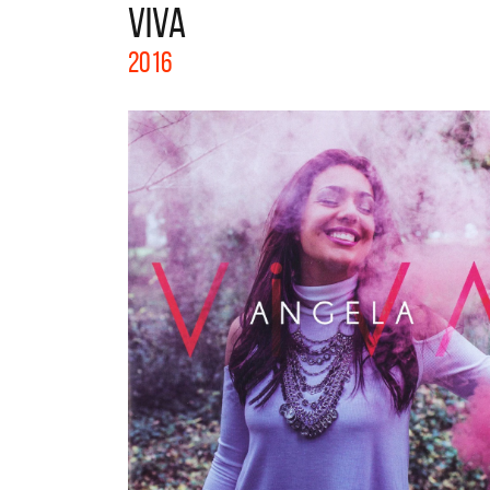
VIVA
A
La colección completa de los CMTV
2016
Acústicos. Todos los meses se suman
D
nuevos artistas.