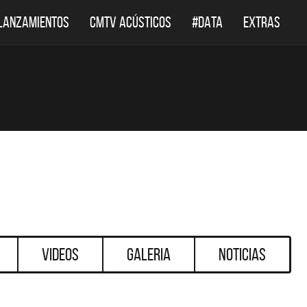
LANZAMIENTOS
CMTV ACÚSTICOS
#DATA
EXTRAS
Videos
Galeria
Noticias
DESTACADOS
DESTACADO
EF LEPPARD REGRESA A
EL DOCUMENTAL DE L