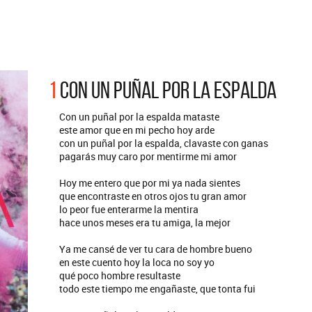
RGENTINA
REDONDOS
ef Leppard vuelve a Argentina
Patricio Rey y sus Redondi
Ricota, el documental
1
CON UN PUÑAL POR LA ESPALDA
Con un puñal por la espalda mataste
este amor que en mi pecho hoy arde
con un puñal por la espalda, clavaste con ganas
pagarás muy caro por mentirme mi amor
Hoy me entero que por mi ya nada sientes
que encontraste en otros ojos tu gran amor
lo peor fue enterarme la mentira
hace unos meses era tu amiga, la mejor
Ya me cansé de ver tu cara de hombre bueno
en este cuento hoy la loca no soy yo
qué poco hombre resultaste
todo este tiempo me engañaste, que tonta fui