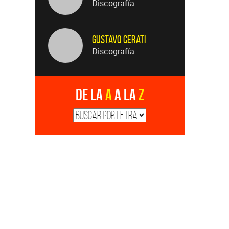
Discografía
Gustavo Cerati
Discografía
De la
A
a la
Z