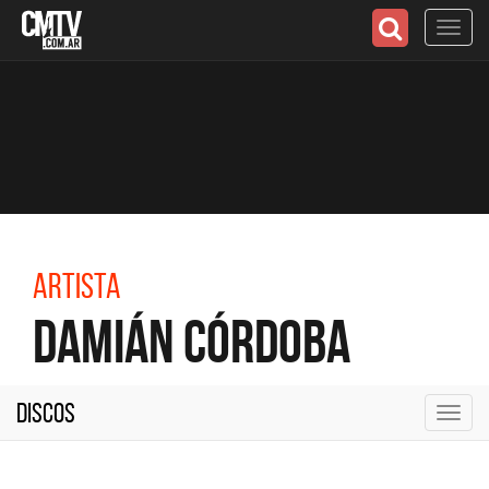
Toggl
navig
Artista
Damián Córdoba
Discos
Toggl
navig