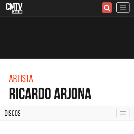
Toggl
navig
Artista
Ricardo Arjona
Discos
Toggl
navig