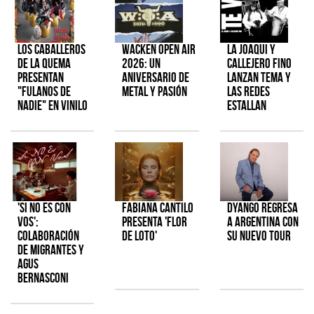
Los Caballeros
Wacken Open Air
La Joaqui y
de la Quema
2026: Un
Callejero Fino
presentan
aniversario de
lanzan tema y
"Fulanos de
metal y pasión
las redes
Nadie" en vinilo
estallan
'Si No Es Con
Fabiana Cantilo
Dyango regresa
Vos':
presenta 'Flor
a Argentina con
colaboración
de Loto'
su nuevo tour
de Migrantes y
Agus
Bernasconi