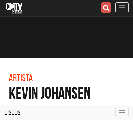
Toggl
navig
Artista
Kevin Johansen
Discos
Toggl
navig