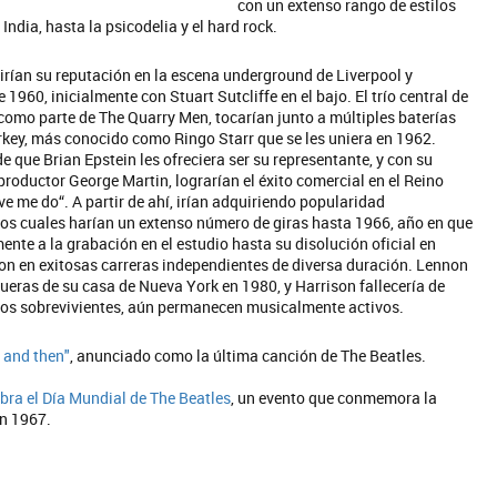
con un extenso rango de estilos
ndia, hasta la psicodelia y el hard rock.
rían su reputación en la escena underground de Liverpool y
1960, inicialmente con Stuart Sutcliffe en el bajo. El trío central de
omo parte de The Quarry Men, tocarían junto a múltiples baterías
arkey, más conocido como Ringo Starr que se les uniera en 1962.
que Brian Epstein les ofreciera ser su representante, y con su
productor George Martin, lograrían el éxito comercial en el Reino
ve me do“. A partir de ahí, irían adquiriendo popularidad
n los cuales harían un extenso número de giras hasta 1966, año en que
ente a la grabación en el estudio hasta su disolución oficial en
on en exitosas carreras independientes de diversa duración. Lennon
ueras de su casa de Nueva York en 1980, y Harrison fallecería de
ros sobrevivientes, aún permanecen musicalmente activos.
 and then"
, anunciado como la última canción de The Beatles.
ebra el Día Mundial de The Beatles
, un evento que conmemora la
en 1967.