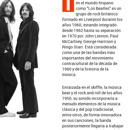
T
en el mundo hispano
como "Los Beatles" es un
grupo de rock británico
formado en Liverpool durante los
años 1960; estando integrado
desde 1962 hasta su separación
en 1970 por John Lennon, Paul
McCartney, George Harrison y
Ringo Starr. Está considerada
como una de las bandas más
importantes del movimiento
contracultural de la década de
1960 y de la historia de la
música.
Enraizada en el skiffle, la música
beat y el rock and roll de los años
1950, su sonido incorporaría a
menudo elementos de la música
clásica y del pop tradicional,
entre otros, de forma innovadora
en sus canciones; la banda
posteriormente llegaría a trabajar