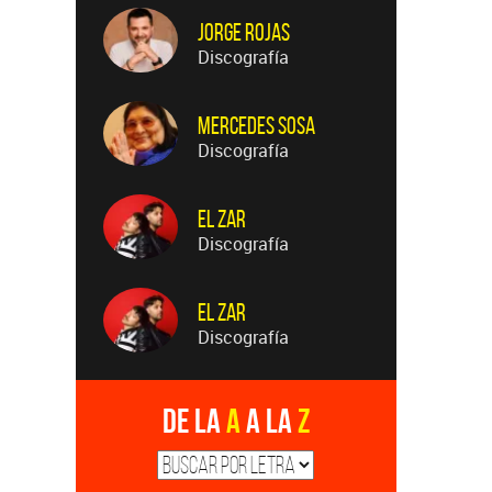
Jorge Rojas
Discografía
Mercedes Sosa
Discografía
El Zar
Discografía
El Zar
Discografía
De la
A
a la
Z