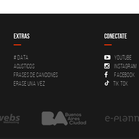
Extras
Conectate
# DATA
YouTube
Acusticos
Instagram
Frases de canciones
Facebook
Erase una vez
Tik Tok