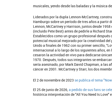
musicales, yendo desde las baladas y la música de I
Liderados por la dupla Lennon-McCartney, construi
Hamburgo sobre un período de tres años a partir de 
Lennon, McCartney y Harrison, juntos desde 1958 c
(incluido Pete Best) antes de pedirle a Richard St
Establecidos como un grupo profesional después de 
potencial musical mejorado por la creatividad del 
Unido a finales de 1962 con su primer sencillo, “Lo
internacional a lo largo de los siguientes años, e
cesaron la actividad en vivo para dedicarse únicam
1970. Después, todos sus integrantes se embarcar
sería asesinado, por Mark David Chapman, a las af
cáncer en 2001. McCartney y Starr, los dos miemb
El 2 de noviembre de 2023
se publica el tema "Now
El 25 de junio de 2026,
a pedido de sus fans se cel
histórica interpretación de "All You Need Is Love" 