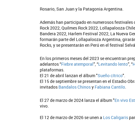
Rosario, San Juan y la Patagonia Argentina.
Además han participado en numerosos festivales 
Rock 2022, Quilmes Rock 2022, Lollapalooza Chile 
Bandera 2022, Harlem Festival 2022, La Nueva Ge
formarán parte del Lollapalooza Argentina, girarán
Rocks, y se presentarán en Perú en el festival Sel
En los primeros meses del 2023 se encuentran prep
adelantos “
Fiebre atemporal
”, “
Levitando lento
”, “
H
plataformas.
El 21 de abril lanzan el álbum "
Sueño cítrico
".
El 15 de septiembre se presentan en el Estadio Ob
invitados
Bandalos Chinos
y
Fabiana Cantilo
.
El 27 de marzo de 2024 lanza el álbum "
En vivo Es
vivo.
El 12 de marzo de 2026 se unen a
Los Caligaris
par