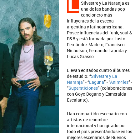
L
Silvestre y La Naranja es
una de las bandas pop
cancionero más
influyentes de la escena
argentina y latinoamericana.
Posee influencias del funk, soul &
R&B y está formada por Justo
Fernández Madero, Francisco
Nicholson, Fernando Laprida y
Lucas Grasso.
Llevan editados cuatro álbumes
de estudio: “
Silvestre y La
Naranja
” - “
Laguna
” - “
Anim4les
” -
“
Supersticiones
” (colaboraciones
con Goyo Degano y Esmeralda
Escalante).
Han compartido escenario con
artistas de renombre
internacional y han girado por
todo el país presentándose en los
mejores escenarios de Buenos