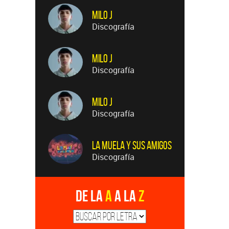
Milo J
Discografía
Milo J
Discografía
Milo J
Discografía
La Muela y Sus Amigos
Discografía
De la
A
a la
Z