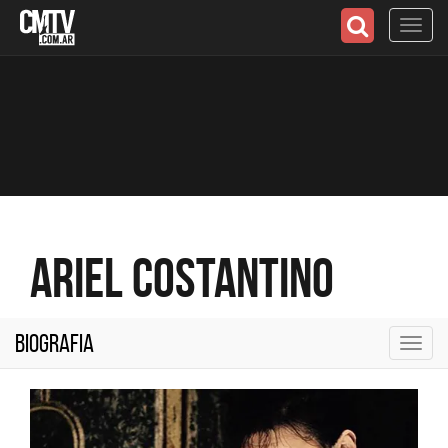
Toggl
navig
Ariel Costantino
Biografia
Toggl
navig