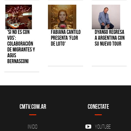
'Si No Es Con
Fabiana Cantilo
Dyango regresa
Vos':
presenta 'Flor
a Argentina con
colaboración
de Loto'
su nuevo tour
de Migrantes y
Agus
Bernasconi
CMTV.com.ar
Conectate
Inicio
YouTube