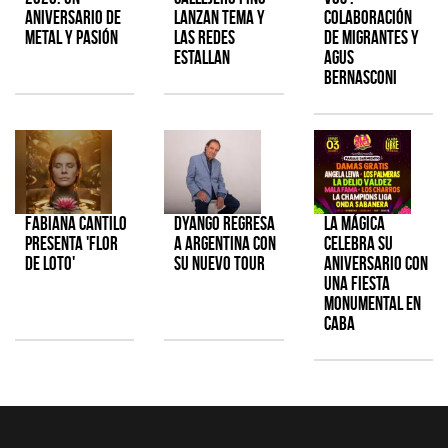
aniversario de
lanzan tema y
colaboración
metal y pasión
las redes
de Migrantes y
estallan
Agus
Bernasconi
Fabiana Cantilo
Dyango regresa
La Mágica
presenta 'Flor
a Argentina con
celebra su
de Loto'
su nuevo tour
aniversario con
una fiesta
monumental en
CABA