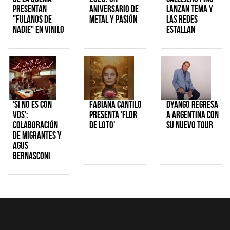
presentan
aniversario de
lanzan tema y
"Fulanos de
metal y pasión
las redes
Nadie" en vinilo
estallan
'Si No Es Con
Fabiana Cantilo
Dyango regresa
Vos':
presenta 'Flor
a Argentina con
colaboración
de Loto'
su nuevo tour
de Migrantes y
Agus
Bernasconi