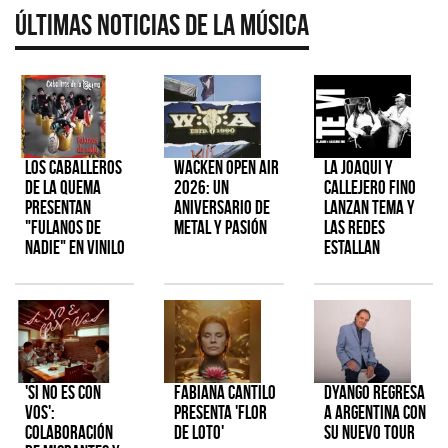
Últimas Noticias de la Música
Los Caballeros
Wacken Open Air
La Joaqui y
de la Quema
2026: Un
Callejero Fino
presentan
aniversario de
lanzan tema y
"Fulanos de
metal y pasión
las redes
Nadie" en vinilo
estallan
'Si No Es Con
Fabiana Cantilo
Dyango regresa
Vos':
presenta 'Flor
a Argentina con
colaboración
de Loto'
su nuevo tour