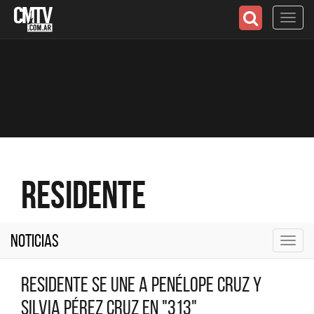
Toggl
navig
Residente
Noticias
Toggl
navig
Residente se une a Penélope Cruz y
Silvia Pérez Cruz en "313"