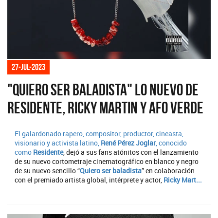
27-jul-2023
"Quiero ser baladista" lo nuevo de
Residente, Ricky Martin y Afo Verde
El galardonado rapero, compositor, productor, cineasta,
visionario y activista latino,
René Pérez Joglar
, conocido
como
Residente
, dejó a sus fans atónitos con el lanzamiento
de su nuevo cortometraje cinematográfico en blanco y negro
de su nuevo sencillo “
Quiero ser baladista
” en colaboración
con el premiado artista global, intérprete y actor,
Ricky Mart...