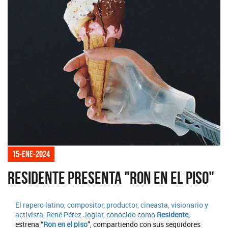
15-ene-2024
Residente presenta "Ron en el piso"
El rapero latino, compositor, productor, cineasta, visionario y
activista, René Pérez Joglar, conocido como
Residente
,
estrena “
Ron en el piso
”, compartiendo con sus seguidores