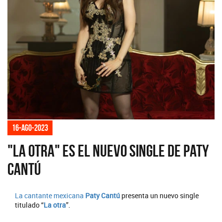
16-ago-2023
"La otra" es el nuevo single de Paty
Cantú
La cantante mexicana
Paty Cantú
presenta un nuevo single
titulado “
La otra
”.