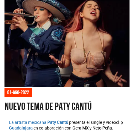
01-ago-2022
Nuevo tema de Paty Cantú
La artista mexicana
Paty Cantú
presenta el single y videoclip
Guadalajara
en colaboración con
Gera MX
y
Neto Peña
.