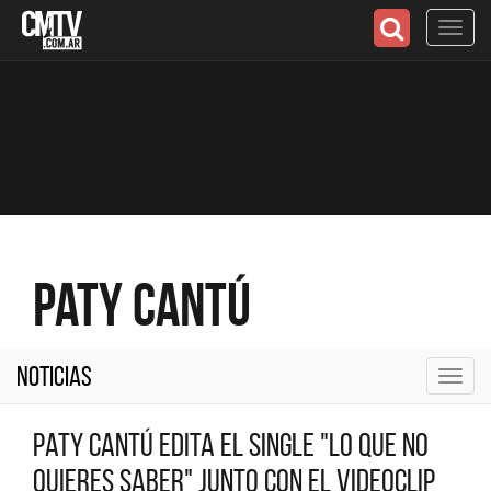
Toggl
navig
Paty Cantú
Noticias
Toggl
navig
Paty Cantú edita el single "Lo que no
quieres saber" junto con el videoclip