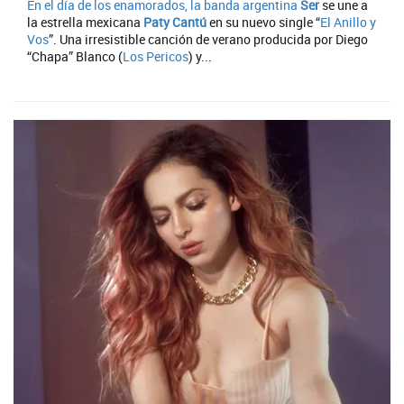
En el día de los enamorados, la banda argentina
Ser
se une a
la estrella mexicana
Paty Cantú
en su nuevo single “
El Anillo y
Vos
”. Una irresistible canción de verano producida por Diego
“Chapa” Blanco (
Los Pericos
) y...