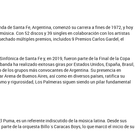
a de Santa Fe, Argentina, comenzó su carrera a fines de 1972, y hoy
 música. Con 52 discos y 39 singles en colaboración con los artistas
echado múltiples premios, incluidos 9 Premios Carlos Gardel, el
infónica de Santa Fe y, en 2019, fueron parte de la Final de la Copa
nda ha realizado exitosas giras por Estados Unidos, España, Brasil,
rantes
Los Palmeras
 de los grupos más convocantes de Argentina. Su presencia en
r Arena de Buenos Aires, así como en diversos países, ratifica su
NO ES CON VOS - SINGLE
YO SOY - SINGLE
smo y rigurosidad, Los Palmeras siguen siendo un pilar fundamental
Puma, es un referente indiscutido de la música latina. Desde sus
r parte de la orquesta Billo´s Caracas Boys, lo que marcó el inicio de su