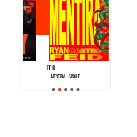
Feid
Dyango
MENTIRA - SINGLE
CUANDO QUI