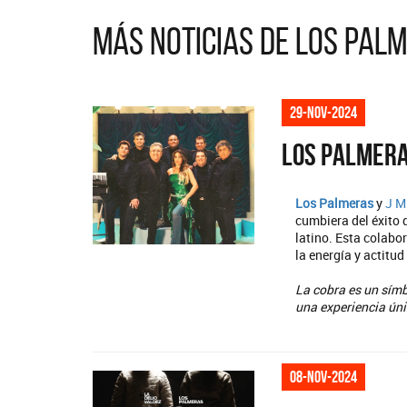
Más noticias de Los Pal
29-nov-2024
Los Palmera
Los Palmeras
y
J 
cumbiera del éxito
latino. Esta colabo
la energía y actitud
La cobra es un símb
una experiencia úni
08-nov-2024