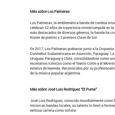
Más sobre Los Palmeras
Los Palmeras, la emblemática banda de cumbia oriund
celebran 52 años de trayectoria ininterrumpida en la
más destacados de diversos géneros, la banda ha cos
Konex de platino y 2 premios Clave de Sol.
En 2017, Los Palmeras grabaron junto a la Orquesta S
Conmebol Sudamericana en Asunción, Paraguay. La ba
Mig
Uruguay, Paraguay y Chile, consolidándose como uno
escenarios icónicos como el Teatro Colón y el Movista
SI 
estatus de leyenda. Reconocidos por su profesionali
de la música popular argentina.
Más sobre José Luis Rodríguez “El Puma”
José Luis Rodríguez, conocido mundialmente como El 
inicios en bandas locales, su talento lo llevó a forma
exitosa carrera como solista.