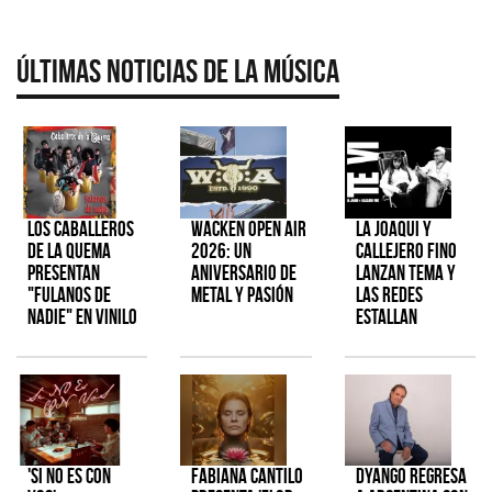
Últimas Noticias de la Música
Los Caballeros
Wacken Open Air
La Joaqui y
de la Quema
2026: Un
Callejero Fino
presentan
aniversario de
lanzan tema y
"Fulanos de
metal y pasión
las redes
Nadie" en vinilo
estallan
'Si No Es Con
Fabiana Cantilo
Dyango regresa