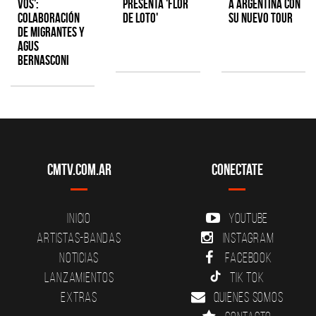
Vos':
presenta 'Flor
a Argentina con
colaboración
de Loto'
su nuevo tour
de Migrantes y
Agus
Bernasconi
CMTV.com.ar
Conectate
Inicio
YouTube
Artistas-Bandas
Instagram
Noticias
Facebook
Lanzamientos
Tik Tok
Extras
Quienes somos