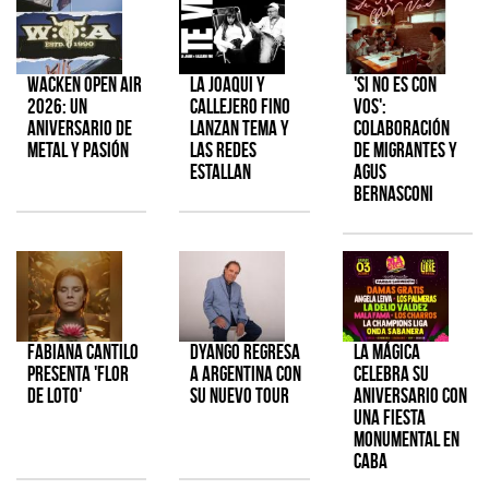
Wacken Open Air
La Joaqui y
'Si No Es Con
2026: Un
Callejero Fino
Vos':
aniversario de
lanzan tema y
colaboración
metal y pasión
las redes
de Migrantes y
estallan
Agus
Bernasconi
Fabiana Cantilo
Dyango regresa
La Mágica
presenta 'Flor
a Argentina con
celebra su
de Loto'
su nuevo tour
aniversario con
una fiesta
monumental en
CABA