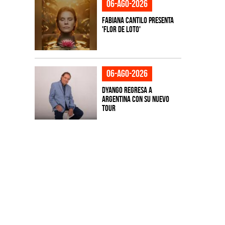
06-ago-2026
Fabiana Cantilo presenta
'Flor de Loto'
06-ago-2026
Dyango regresa a
Argentina con su nuevo
tour