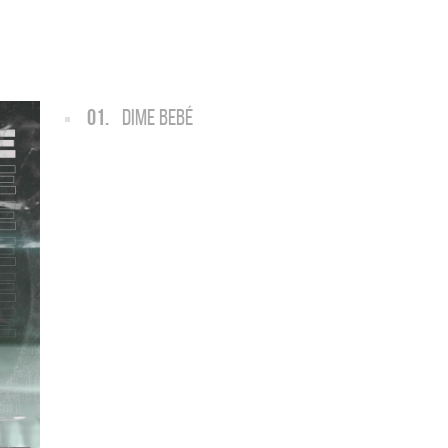
ARGENTINA
ección completa de los CMTV
cos. Todos los meses se suman
Def Leppard vuelve a Argentina
artistas.
01.
DIME BEBÉ