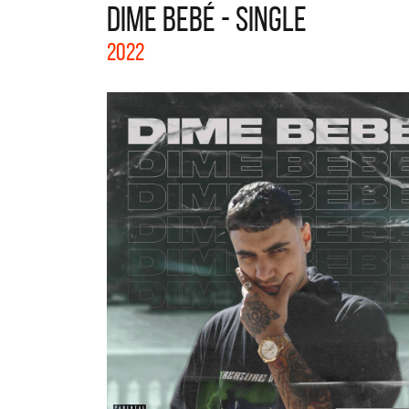
DIME BEBÉ - SINGLE
La col
2022
Acústi
nuevos 