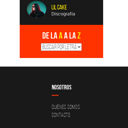
LiL CaKe
Discografía
De la
A
a la
Z
Nosotros
Quiénes Somos
Contacto