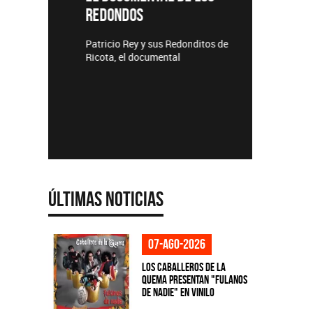
REDONDOS
Lanzamie
Patricio Rey y sus Redonditos de
Ricota, el documental
Últimas Noticias
07-ago-2026
Los Caballeros de la
Quema presentan "Fulanos
de Nadie" en vinilo