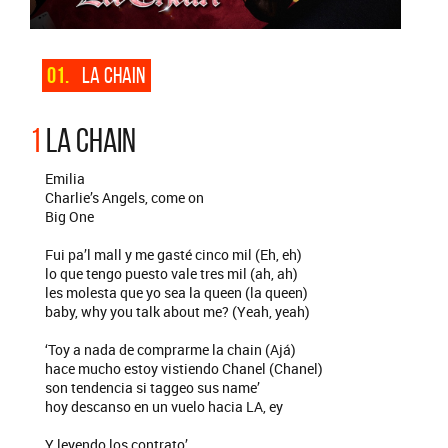
01.
LA CHAIN
1
LA CHAIN
Emilia
Charlie’s Angels, come on
Big One
Fui pa’l mall y me gasté cinco mil (Eh, eh)
lo que tengo puesto vale tres mil (ah, ah)
les molesta que yo sea la queen (la queen)
baby, why you talk about me? (Yeah, yeah)
‘Toy a nada de comprarme la chain (Ajá)
hace mucho estoy vistiendo Chanel (Chanel)
son tendencia si taggeo sus name’
hoy descanso en un vuelo hacia LA, ey
Y leyendo los contrato’