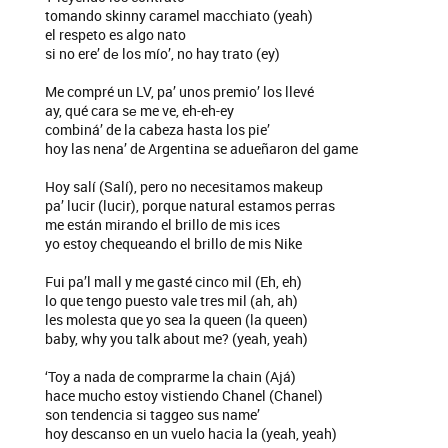
tomando skinny caramel macchiato (yeah)
el respeto es algo nato
si no ere’ dе los mío’, no hay trato (ey)
Me compré un LV, pa’ unos premio’ los llevé
ay, qué cara sе me ve, eh-eh-ey
combiná’ de la cabeza hasta los pie’
hoy las nena’ de Argentina se adueñaron del game
Hoy salí (Salí), pero no necesitamos makeup
pa’ lucir (lucir), porque natural estamos perras
me están mirando el brillo de mis ices
yo estoy chequeando el brillo de mis Nike
Fui pa’l mall y me gasté cinco mil (Eh, eh)
lo que tengo puesto vale tres mil (ah, ah)
les molesta que yo sea la queen (la queen)
baby, why you talk about me? (yeah, yeah)
‘Toy a nada de comprarme la chain (Ajá)
hace mucho estoy vistiendo Chanel (Chanel)
son tendencia si taggeo sus name’
hoy descanso en un vuelo hacia la (yeah, yeah)