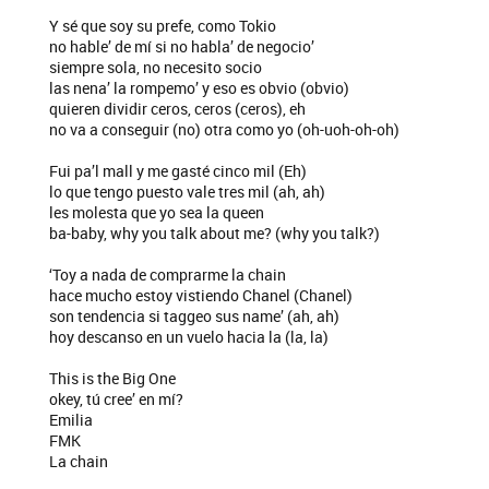
Y sé que soy su prefe, como Tokio
no hable’ de mí si no habla’ de negocio’
siempre sola, no necesito socio
las nena’ la rompemo’ y eso es obvio (obvio)
quieren dividir ceros, ceros (ceros), eh
no va a conseguir (no) otra como yo (oh-uoh-oh-oh)
Fui pa’l mall y me gasté cinco mil (Eh)
lo que tengo puesto vale tres mil (ah, ah)
les molesta que yo sea la queen
ba-baby, why you talk about me? (why you talk?)
‘Toy a nada de comprarme la chain
hace mucho estoy vistiendo Chanel (Chanel)
son tendencia si taggeo sus name’ (ah, ah)
hoy descanso en un vuelo hacia la (la, la)
This is the Big One
okey, tú cree’ en mí?
Emilia
FMK
La chain