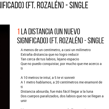
IFICADO) (FT. ROZALÉN) - SINGLE
ARGENTINA
ección completa de los CMTV
cos. Todos los meses se suman
Def Leppard vuelve a Argentina
artistas.
1
LA DISTANCIA (UN NUEVO
SIGNIFICADO) (FT. ROZALÉN) - SINGLE
A menos de un centímetro, a casi un milímetro
Extraña distancia que no logro reducir
Tan cerca de tus labios, lejano espacio
Que no puedo conquistar, por mucho que me acerco a
ti
A 10 metros te intuí, a 5 te vi sonreír
A 1 metro hablamos, a 20 centímetros me enamoré de
ti
Distancia absurda, fue más fácil llegar a la luna
Dos cuerpos paralizados, dos labios que no se llegan a
unir