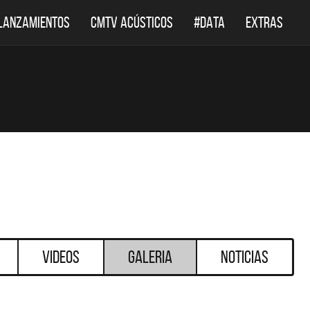
LANZAMIENTOS
CMTV ACÚSTICOS
#DATA
EXTRAS
Videos
Galeria
Noticias
DESTACADOS
DESTACADOS
 ACÚSTICOS
DEF LEPPARD REGRESA A