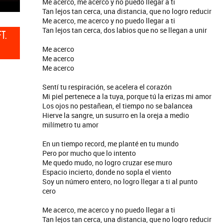
Me acerco, me acerco y no puedo llegar a ti
Tan lejos tan cerca, una distancia, que no logro reducir
Me acerco, me acerco y no puedo llegar a ti
Tan lejos tan cerca, dos labios que no se llegan a unir
T.
Me acerco
Me acerco
Me acerco
Sentí tu respiración, se acelera el corazón
Mi piel pertenece a la tuya, porque tú la erizas mi amor
Los ojos no pestañean, el tiempo no se balancea
Hierve la sangre, un susurro en la oreja a medio
milímetro tu amor
En un tiempo record, me planté en tu mundo
Pero por mucho que lo intento
Me quedo mudo, no logro cruzar ese muro
Espacio incierto, donde no sopla el viento
Soy un número entero, no logro llegar a ti al punto
cero
Me acerco, me acerco y no puedo llegar a ti
Tan lejos tan cerca, una distancia, que no logro reducir