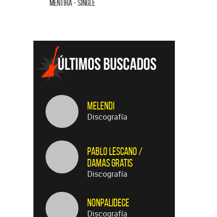
MENTIRA - SINGLE
CUANDO QUI
Melendi
Discografía
Pablo Lescano /
Damas Gratis
Discografía
Nonpalidece
Discografía