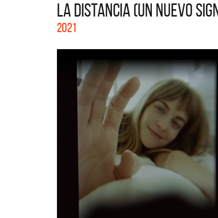
LA DISTANCIA (UN NUEVO SIGN
La col
2021
Acústi
nuevos 