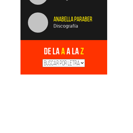
Anabella Paraber
Discografía
De la
A
a la
Z