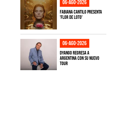
06-ago-2026
Fabiana Cantilo presenta
'Flor de Loto'
06-ago-2026
Dyango regresa a
Argentina con su nuevo
tour