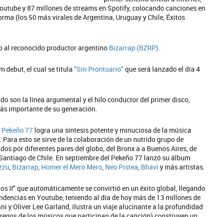
utube y 87 millones de streams en Spotify, colocando canciones en
orma (los 50 más virales de Argentina, Uruguay y Chile, Éxitos
o al reconocido productor argentino
Bizarrap (BZRP).
 debut, el cual se titula
"Sin Prontuario"
que será lanzado el día 4
undo son la línea argumental y el hilo conductor del primer disco,
más importante de su generación.
,
Pekeño 77
logra una síntesis potente y minuciosa de la música
. Para esto se sirve de la colaboración de un nutrido grupo de
os por diferentes pares del globo, del Bronx a a Buenos Aires, de
antiago de Chile. En septiembre del Pekeño 77 lanzó su álbum
zzu
,
Bizarrap
,
Homer el Mero Mero
,
Neo Pistea
,
Bhavi
y más artistas.
gos II" que automáticamente se convirtió en un éxito global, llegando
endencias en Youtube, teniendo al día de hoy más de 13 millones de
ni y Oliver Lee Garland, ilustra un viaje alucinante a la profundidad
eregos de los músicos que participan de la canción) construyen un