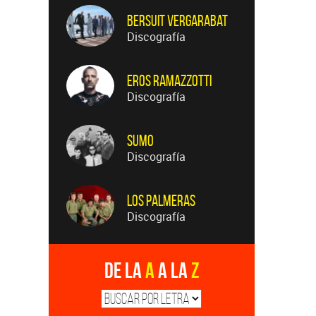
Bersuit Vergarabat
Discografía
Eros Ramazzotti
Discografía
Sumo
Discografía
Los Palmeras
Discografía
De la
A
a la
Z