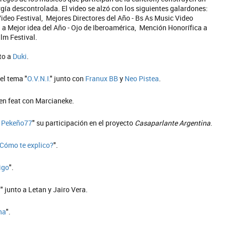
rgía descontrolada. El video se alzó con los siguientes galardones:
deo Festival, Mejores Directores del Año - Bs As Music Video
a a Mejor idea del Año - Ojo de Iberoamérica, Mención Honorífica a
ilm Festival.
nto a
Duki
.
del tema "
O.V.N.I.
" junto con
Franux BB
y
Neo Pistea
.
 en feat con Marcianeke.
: Pekeño77
" su participación en el proyecto
Casaparlante Argentina
.
Cómo te explico?
".
igo
".
a
" junto a Letan y Jairo Vera.
ha
".