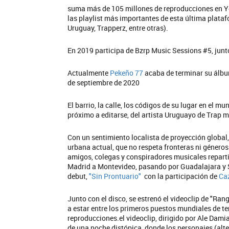
suma más de 105 millones de reproducciones en Yo
las playlist más importantes de esta última plataf
Uruguay, Trapperz, entre otras).
En 2019 participa de Bzrp Music Sessions #5, junt
Actualmente
Pekeño 77
acaba de terminar su álbum
de septiembre de 2020
El barrio, la calle, los códigos de su lugar en el m
próximo a editarse, del artista Uruguayo de Trap 
Con un sentimiento localista de proyección global
urbana actual, que no respeta fronteras ni géneros
amigos, colegas y conspiradores musicales repartid
Madrid a Montevideo, pasando por Guadalajara y S
debut,
"Sin Prontuario"
con la participación de
Ca
Junto con el disco, se estrenó el videoclip de "Ran
a estar entre los primeros puestos mundiales de t
reproducciones.el videoclip, dirigido por Ale Damia
de una noche distópica, donde los personajes (alt