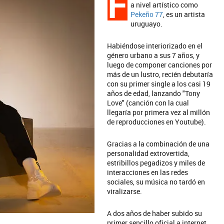
F
a nivel artístico como
Pekeño 77
, es un artista
uruguayo.
Habiéndose interiorizado en el
género urbano a sus 7 años, y
luego de componer canciones por
más de un lustro, recién debutaría
con su primer single a los casi 19
años de edad, lanzando "Tony
Love" (canción con la cual
llegaría por primera vez al millón
de reproducciones en Youtube).
Gracias a la combinación de una
personalidad extrovertida,
estribillos pegadizos y miles de
interacciones en las redes
sociales, su música no tardó en
viralizarse.
A dos años de haber subido su
primer sencillo oficial a internet,