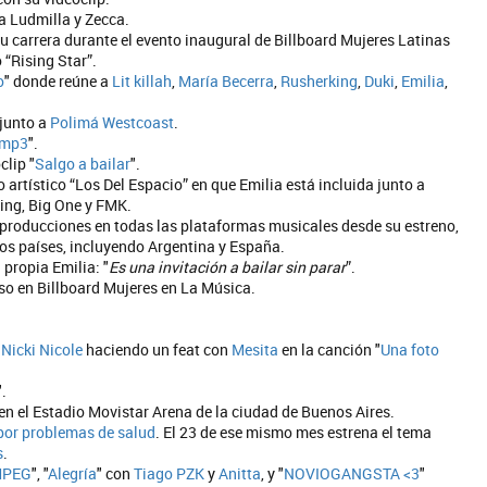
 a Ludmilla y Zecca.
 carrera durante el evento inaugural de Billboard Mujeres Latinas
 “Rising Star”.
o
" donde reúne a
Lit killah
,
María Becerra
,
Rusherking
,
Duki
,
Emilia
,
 junto a
Polimá Westcoast
.
.mp3
".
clip "
Salgo a bailar
".
o artístico “Los Del Espacio” en que Emilia está incluida junto a
king, Big One y FMK.
producciones en todas las plataformas musicales desde su estreno,
ios países, incluyendo Argentina y España.
 propia Emilia: "
Es una invitación a bailar sin parar
”.
so en Billboard Mujeres en La Música.
y
Nicki Nicole
haciendo un feat con
Mesita
en la canción "
Una foto
".
 en el Estadio Movistar Arena de la ciudad de Buenos Aires.
por problemas de salud
. El 23 de ese mismo mes estrena el tema
s
.
MPEG
", "
Alegría
" con
Tiago PZK
y
Anitta
, y "
NOVIOGANGSTA <3
"