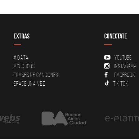
Extras
Conectate
# DATA
YouTube
Acusticos
Instagram
Frases de canciones
Facebook
Erase una vez
Tik Tok