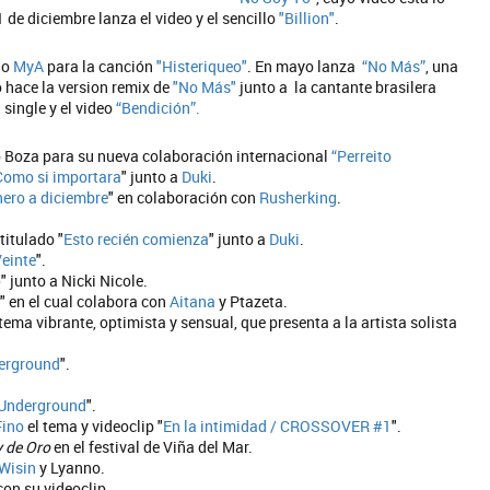
1 de diciembre lanza el video y el sencillo
"Billion"
.
úo
MyA
para la canción
"Histeriqueo"
. En mayo lanza
“No Más”
, una
 hace la version remix de
"No Más"
junto a la cantante brasilera
 single y el video
“Bendición”.
o Boza para su nueva colaboración internacional
“Perreito
Como si importara
" junto a
Duki
.
nero a diciembre
" en colaboración con
Rusherking
.
titulado "
Esto recién comienza
" junto a
Duki
.
einte
".
o
" junto a Nicki Nicole.
" en el cual colabora con
Aitana
y Ptazeta.
 tema vibrante, optimista y sensual, que presenta a la artista solista
erground
".
Underground
".
Fino
el tema y videoclip "
En la intimidad / CROSSOVER #1
".
y de Oro
en el festival de Viña del Mar.
Wisin
y Lyanno.
con su videoclip.