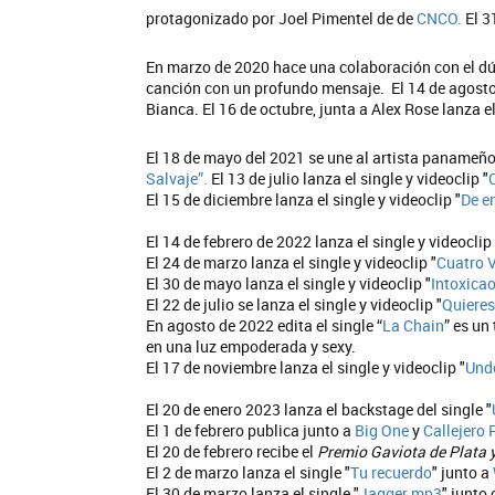
protagonizado por Joel Pimentel de de
CNCO.
El 3
En marzo de 2020 hace una colaboración con el d
canción con un profundo mensaje. El 14 de agosto
Bianca. El 16 de octubre, junta a Alex Rose lanza el
El 18 de mayo del 2021 se une al artista panameñ
Salvaje”.
El 13 de julio lanza el single y videoclip "
El 15 de diciembre lanza el single y videoclip "
De e
El 14 de febrero de 2022 lanza el single y videoclip 
El 24 de marzo lanza el single y videoclip "
Cuatro V
El 30 de mayo lanza el single y videoclip "
Intoxica
El 22 de julio se lanza el single y videoclip "
Quieres
En agosto de 2022 edita el single “
La Chain
” es un
en una luz empoderada y sexy.
El 17 de noviembre lanza el single y videoclip "
Und
El 20 de enero 2023 lanza el backstage del single "
El 1 de febrero publica junto a
Big One
y
Callejero 
El 20 de febrero recibe el
Premio Gaviota de Plata 
El 2 de marzo lanza el single "
Tu recuerdo
" junto a
El 30 de marzo lanza el single "
Jagger.mp3
" junto 