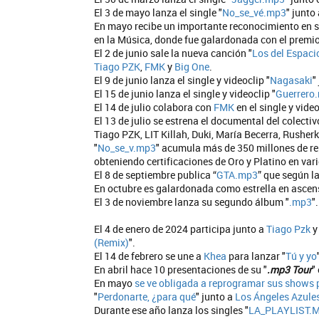
El 3 de mayo lanza el single "
No_se_vé.mp3
" junto
En mayo recibe un importante reconocimiento en su
en la Música, donde fue galardonada con el premio
El 2 de junio sale la nueva canción "
Los del Espaci
Tiago PZK
,
FMK
y
Big One
.
El 9 de junio lanza el single y videoclip "
Nagasaki
"
El 15 de junio lanza el single y videoclip "
Guerrero
El 14 de julio colabora con
FMK
en el single y video
El 13 de julio se estrena el documental del colectiv
Tiago PZK, LIT Killah, Duki, María Becerra, Rusher
"
No_se_v.mp3
" acumula más de 350 millones de re
obteniendo certificaciones de Oro y Platino en var
El 8 de septiembre publica “
GTA.mp3
” que según la
En octubre es galardonada como estrella en ascen
El 3 de noviembre lanza su segundo álbum "
.mp3
".
El 4 de enero de 2024 participa junto a
Tiago Pzk
(Remix)
".
El 14 de febrero se une a
Khea
para lanzar "
Tú y yo
En abril hace 10 presentaciones de su "
.mp3 Tour
"
En mayo
se ve obligada a reprogramar sus shows 
"
Perdonarte, ¿para qué
" junto a
Los Ángeles Azule
Durante ese año lanza los singles "
LA_PLAYLIST.