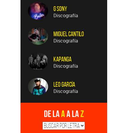
G Sony
Discografía
Miguel Cantilo
Discografía
Kapanga
Discografía
Leo García
Discografía
De la
A
a la
Z