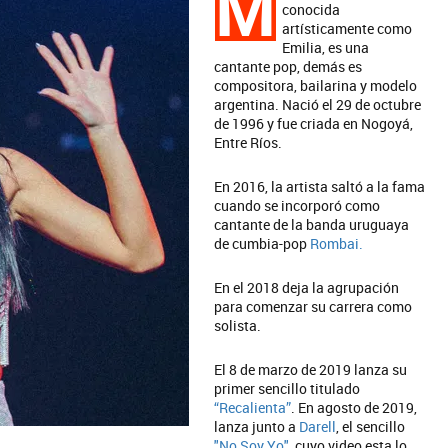
M
conocida
artísticamente como
Emilia, es una
cantante pop, demás es
compositora, bailarina y modelo
argentina. Nació el 29 de octubre
de 1996 y fue criada en Nogoyá,
Entre Ríos.
En 2016, la artista saltó a la fama
cuando se incorporó como
cantante de la banda uruguaya
de cumbia-pop
Rombai.
En el 2018 deja la agrupación
para comenzar su carrera como
solista.
El 8 de marzo de 2019 lanza su
primer sencillo titulado
“Recalienta”
. En agosto de 2019,
lanza junto a
Darell
, el sencillo
"No Soy Yo"
, cuyo video esta lo