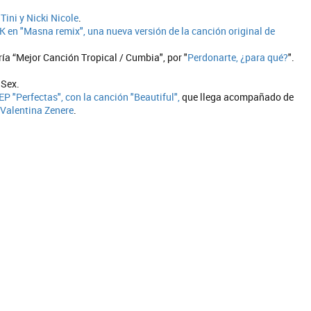
Tini y Nicki Nicole
.
K en "Masna remix", una nueva versión de la canción original de
oría “Mejor Canción Tropical / Cumbia", por "
Perdonarte, ¿para qué?
".
 Sex.
EP "Perfectas", con la canción "Beautiful",
que llega acompañado de
Valentina Zenere
.